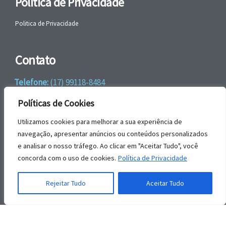
Politica de Privacidade
Politica de Privacidade
Contato
Telefone:
(17) 99118-8484
WhatsApp:
+55 (17) 99118-8484
Políticas de Cookies
email:
faleconosco@gbrengenharia.com
Utilizamos cookies para melhorar a sua experiência de
navegação, apresentar anúncios ou conteúdos personalizados
e analisar o nosso tráfego. Ao clicar em "Aceitar Tudo", você
Rua Jatai, nº 81
concorda com o uso de cookies.
Política de Privacidade
CEP: 15385-044
Jardim das Paineiras, Ilha Solteira – SP
Rejeitar Tudo
Aceitar Tudo
© | GBR Engenharia 2026.
Todos os direitos reservados.