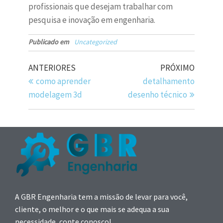
profissionais que desejam trabalhar com
pesquisa e inovação em engenharia.
Publicado em
Uncategorized
ANTERIORES
PRÓXIMO
como aprender
detalhamento
modelagem 3d
desenho técnico
A GBR Engenharia tem a missão de levar para você,
cliente, o melhor e o que mais se adequa a sua
necessidade, conte conosco!