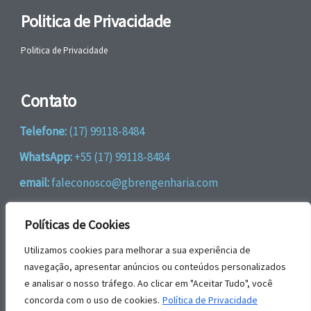
Politica de Privacidade
Politica de Privacidade
Contato
Telefone:
(17) 99118-8484
WhatsApp:
+55 (17) 99118-8484
email:
faleconosco@gbrengenharia.com
Rua Jatai, nº 81
Políticas de Cookies
CEP: 15385-044
Utilizamos cookies para melhorar a sua experiência de
navegação, apresentar anúncios ou conteúdos personalizados
Jardim das Paineiras, Ilha Solteira – SP
e analisar o nosso tráfego. Ao clicar em "Aceitar Tudo", você
© | GBR Engenharia 2026.
Todos os direitos reservados.
concorda com o uso de cookies.
Política de Privacidade