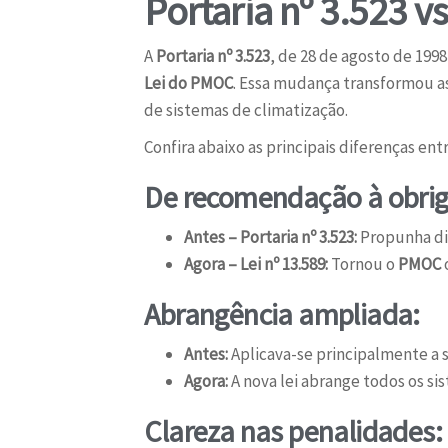
Portaria nº 3.523 
A
Portaria nº 3.523
, de 28 de agosto de 1998
Lei do PMOC
. Essa mudança transformou a
de sistemas de climatização.
Confira abaixo as principais diferenças en
De recomendação à obrig
Antes – Portaria nº 3.523:
Propunha dir
Agora – Lei nº 13.589:
Tornou o
PMOC
Abrangência ampliada:
Antes:
Aplicava-se principalmente a s
Agora:
A nova lei abrange todos os si
Clareza nas penalidades: