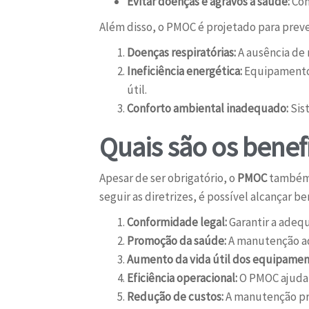
Evitar doenças e agravos à saúde:
Com
Além disso, o PMOC é projetado para preve
Doenças respiratórias:
A ausência de 
Ineficiência energética:
Equipamentos
útil.
Conforto ambiental inadequado:
Sis
Quais são os bene
Apesar de ser obrigatório, o
PMOC
também 
seguir as diretrizes, é possível alcançar b
Conformidade legal:
Garantir a adequ
Promoção da saúde:
A manutenção ad
Aumento da vida útil dos equipamen
Eficiência operacional:
O PMOC ajuda a
Redução de custos:
A manutenção pre