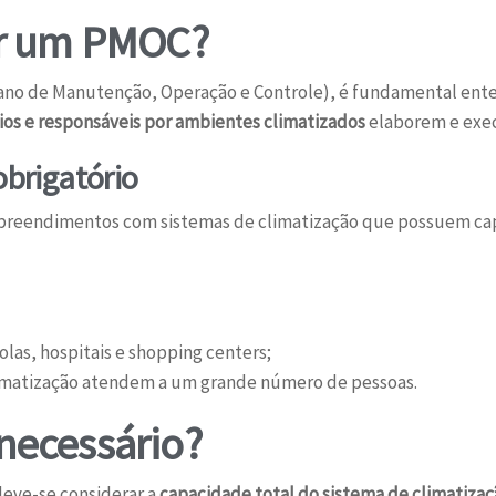
er um PMOC?
ano de Manutenção, Operação e Controle), é fundamental ent
rios e responsáveis por ambientes climatizados
elaborem e exec
brigatório
mpreendimentos com sistemas de climatização que possuem ca
las, hospitais e shopping centers;
climatização atendem a um grande número de pessoas.
necessário?
deve-se considerar a
capacidade total do sistema de climatiza