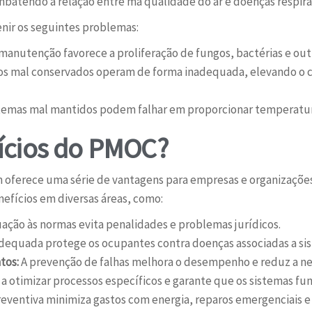
batendo a relação entre má qualidade do ar e doenças respirató
nir os seguintes problemas:
manutenção favorece a proliferação de fungos, bactérias e outr
 mal conservados operam de forma inadequada, elevando o c
temas mal mantidos podem falhar em proporcionar temperatur
fícios do PMOC?
oferece uma série de vantagens para empresas e organizaçõ
enefícios em diversas áreas, como:
ação às normas evita penalidades e problemas jurídicos.
equada protege os ocupantes contra doenças associadas a sis
tos:
A prevenção de falhas melhora o desempenho e reduz a ne
 otimizar processos específicos e garante que os sistemas fu
ventiva minimiza gastos com energia, reparos emergenciais e 