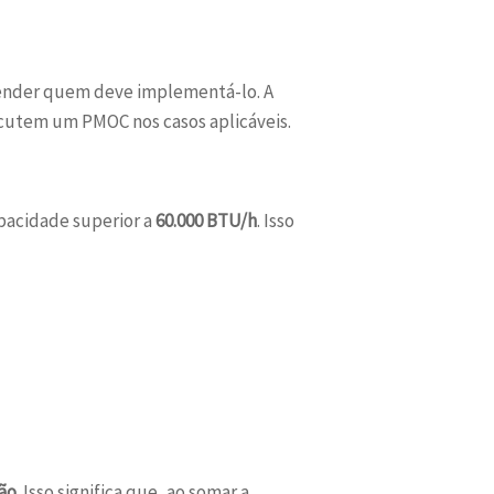
ender quem deve implementá-lo. A
utem um PMOC nos casos aplicáveis.
pacidade superior a
60.000 BTU/h
. Isso
ção
. Isso significa que, ao somar a