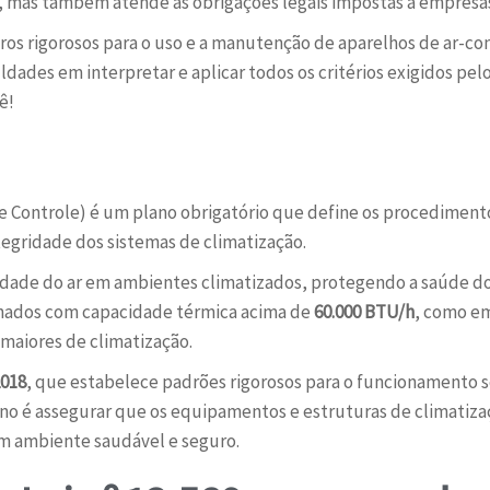
mas também atende às obrigações legais impostas a empresas 
tros rigorosos para o uso e a manutenção de aparelhos de ar-
uldades em interpretar e aplicar todos os critérios exigidos 
ê!
Controle) é um plano obrigatório que define os procedimentos
egridade dos sistemas de climatização.
alidade do ar em ambientes climatizados, protegendo a saúde 
echados com capacidade térmica acima de
60.000 BTU/h
, como em
maiores de climatização.
2018
, que estabelece padrões rigorosos para o funcionamento se
lano é assegurar que os equipamentos e estruturas de climatiz
m ambiente saudável e seguro.