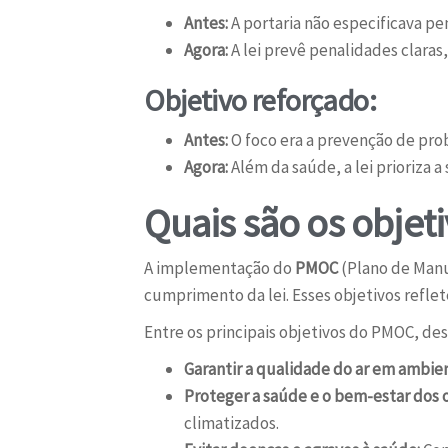
Antes:
A portaria não especificava p
Agora:
A lei prevê penalidades clara
Objetivo reforçado:
Antes:
O foco era a prevenção de pr
Agora:
Além da saúde, a lei prioriza a
Quais são os obje
A implementação do
PMOC
(Plano de Manu
cumprimento da lei. Esses objetivos refl
Entre os principais objetivos do PMOC, de
Garantir a qualidade do ar em ambie
Proteger a saúde e o bem-estar dos 
climatizados.