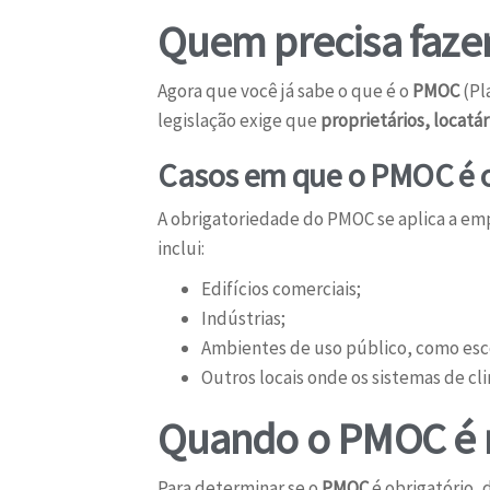
Quem precisa faz
Agora que você já sabe o que é o
PMOC
(Pl
legislação exige que
proprietários, locatá
Casos em que o PMOC é o
A obrigatoriedade do PMOC se aplica a e
inclui:
Edifícios comerciais;
Indústrias;
Ambientes de uso público, como esco
Outros locais onde os sistemas de 
Quando o PMOC é 
Para determinar se o
PMOC
é obrigatório, 