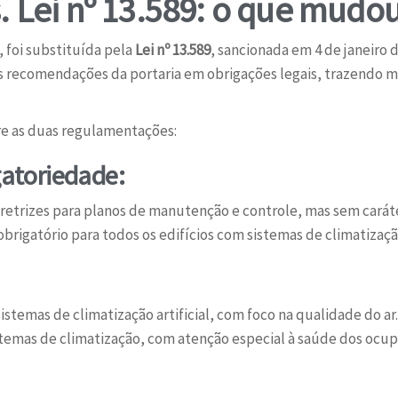
vs. Lei nº 13.589: o que mud
, foi substituída pela
Lei nº 13.589
, sancionada em 4 de janeiro
s recomendações da portaria em obrigações legais, trazendo m
tre as duas regulamentações:
atoriedade:
etrizes para planos de manutenção e controle, mas sem caráte
obrigatório para todos os edifícios com sistemas de climatizaç
istemas de climatização artificial, com foco na qualidade do ar
stemas de climatização, com atenção especial à saúde dos ocupa