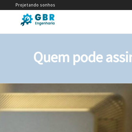
Projetando sonhos
GBR
Empresa
de
Engenharia
Engenharia
Mecânica
Quem pode assin