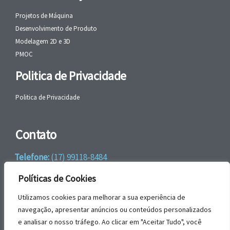
Projetos de Máquina
Desenvolvimento de Produto
Modelagem 2D e 3D
PMOC
Politica de Privacidade
Politica de Privacidade
Contato
Telefone:
(17) 99118-8484
WhatsApp:
+55 (17) 99118-8484
Políticas de Cookies
email:
faleconosco@gbrengenharia.com
Utilizamos cookies para melhorar a sua experiência de
navegação, apresentar anúncios ou conteúdos personalizados
e analisar o nosso tráfego. Ao clicar em "Aceitar Tudo", você
Rua Jatai, nº 81