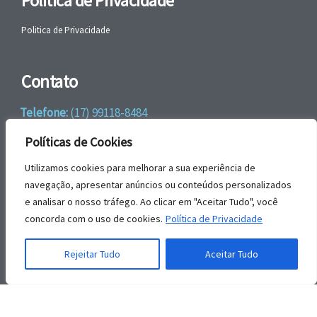
Politica de Privacidade
Politica de Privacidade
Contato
Telefone:
(17) 99118-8484
WhatsApp:
+55 (17) 99118-8484
Políticas de Cookies
email:
faleconosco@gbrengenharia.com
Utilizamos cookies para melhorar a sua experiência de
navegação, apresentar anúncios ou conteúdos personalizados
e analisar o nosso tráfego. Ao clicar em "Aceitar Tudo", você
Rua Jatai, nº 81
concorda com o uso de cookies.
Política de Privacidade
CEP: 15385-044
Jardim das Paineiras, Ilha Solteira – SP
Rejeitar Tudo
Aceitar Tudo
© | GBR Engenharia 2026.
Todos os direitos reservados.