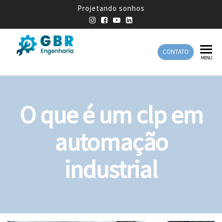
Projetando sonhos
CONTATO
GBR
Empresa
MENU
de
Engenharia
Engenharia
Mecânica
O que é um clp em
automação
industrial