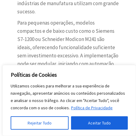
indústrias de manufatura utilizam com grande
sucesso.
Para pequenas operações, modelos
compactos e de baixo custo como o Siemens
S7-1200 ou Schneider Modicon M241 são
ideais, oferecendo funcionalidade suficiente
sem investimento excessivo. A implementação
pode ser modular, iniciando com automação
de um processo crítico e expandindo
Políticas de Cookies
conforme recursos disponíveis.
Utilizamos cookies para melhorar a sua experiência de
Micro e pequenos empreendedores que
navegação, apresentar anúncios ou conteúdos personalizados
buscam estruturar ou automatizar seus
e analisar o nosso tráfego. Ao clicar em "Aceitar Tudo", você
processos produtivos encontram uma solução
concorda com o uso de cookies.
Política de Privacidade
escalável. Começar com um projeto piloto em
Rejeitar Tudo
Aceitar Tudo
um equipamento ou linha de produção
permite validar o conceito antes de