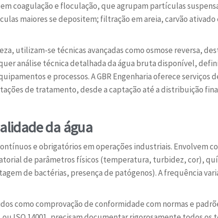
cluem coagulação e floculação, que agrupam partículas suspensa
ulas maiores se depositem; filtração em areia, carvão ativad
za, utilizam-se técnicas avançadas como osmose reversa, destil
uer análise técnica detalhada da água bruta disponível, defin
 equipamentos e processos. A GBR Engenharia oferece serviços
ações de tratamento, desde a captação até a distribuição final
ualidade da água
contínuos e obrigatórios em operações industriais. Envolvem c
ratorial de parâmetros físicos (temperatura, turbidez, cor), qu
ntagem de bactérias, presença de patógenos). A frequência vari
ntidos como comprovação de conformidade com normas e padr
 ou ISO 14001, precisam documentar rigorosamente todos os t