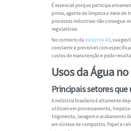
É essencial porque participa ativame
prima, agente de limpeza e meio de tr
processos industriais não consegue m
regulatórias.
No contexto da
indústria 4.0
, sua ges
constante e previsível com especific
custos de manutenção e pode resulta
Usos da Água no S
Principais setores qu
A indústria brasileira é altamente de
utilizam em processamento, limpeza e
tingimento, lavagem e acabamento de 
em síntese de compostos. Papel e ce