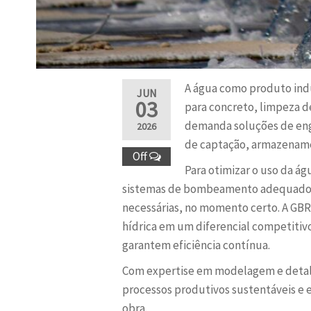
A água como produto indus
JUN
03
para concreto, limpeza d
demanda soluções de eng
2026
de captação, armazenamen
Off
Para otimizar o uso da ág
sistemas de bombeamento adequados 
necessárias, no momento certo. A GBR
hídrica em um diferencial competitiv
garantem eficiência contínua.
Com expertise em modelagem e detal
processos produtivos sustentáveis e
obra.