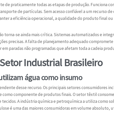
nte de praticamente todas as etapas de produção. Funciona com
ansporte de partículas. Sem acesso confiável a um recurso de 
anter a eficiência operacional, a qualidade do produto final 
tão torna-se ainda mais crítica. Sistemas automatizados e in
ações precisas. A falta de planejamento adequado compromete
r em paradas não programadas que afetam toda a cadeia produ
etor Industrial Brasileiro
e utilizam água como insumo
pendente desse recurso. Os principais setores consumidores in
 como componente de produtos finais. O setor têxtil consome
tecidos. A indústria química e petroquímica a utiliza como so
lulose é uma das maiores consumidoras em volume absoluto, ut