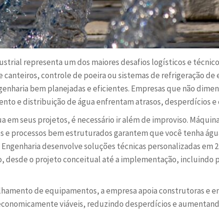
trial representa um dos maiores desafios logísticos e técnico
e canteiros, controle de poeira ou sistemas de refrigeração de
enharia bem planejadas e eficientes. Empresas que não dime
to e distribuição de água enfrentam atrasos, desperdícios e cu
ua em seus projetos, é necessário ir além de improviso. Máqui
e processos bem estruturados garantem que você tenha águ
 Engenharia desenvolve soluções técnicas personalizadas em 
o, desde o projeto conceitual até a implementação, incluindo
hamento de equipamentos, a empresa apoia construtoras e e
 economicamente viáveis, reduzindo desperdícios e aumentand