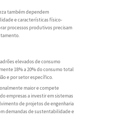
limpeza também dependem
dade e características físico-
rar processos produtivos precisam
atamento.
m padrões elevados de consumo
adamente 18% a 20% do consumo total
ão e por setor específico.
cionalmente maior e compete
do empresas a investir em sistemas
olvimento de projetos de engenharia
om demandas de sustentabilidade e