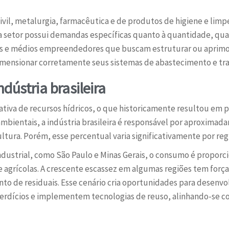
civil, metalurgia, farmacêutica e de produtos de higiene e 
 setor possui demandas específicas quanto à quantidade, quali
os e médios empreendedores que buscam estruturar ou aprimo
mensionar corretamente seus sistemas de abastecimento e tr
ústria brasileira
lativa de recursos hídricos, o que historicamente resultou e
ambientais, a indústria brasileira é responsável por aproxim
ultura. Porém, esse percentual varia significativamente por regi
ndustrial, como São Paulo e Minas Gerais, o consumo é propor
grícolas. A crescente escassez em algumas regiões tem força
nto de residuais. Esse cenário cria oportunidades para desenv
rdícios e implementem tecnologias de reuso, alinhando-se c