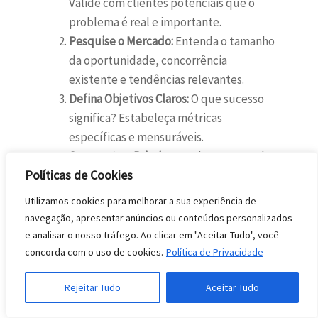
Valide com clientes potenciais que o
problema é real e importante.
Pesquise o Mercado:
Entenda o tamanho
da oportunidade, concorrência
existente e tendências relevantes.
Defina Objetivos Claros:
O que sucesso
significa? Estabeleça métricas
específicas e mensuráveis.
Segmente e Priorize:
Qual segmento de
Políticas de Cookies
mercado atacar primeiro? Onde há maior
probabilidade de sucesso com recursos
Utilizamos cookies para melhorar a sua experiência de
disponíveis?
navegação, apresentar anúncios ou conteúdos personalizados
Crie o Roadmap:
Defina fases, marcos e
e analisar o nosso tráfego. Ao clicar em "Aceitar Tudo", você
responsabilidades. Estabeleça
concorda com o uso de cookies.
Política de Privacidade
dependências entre atividades.
Rejeitar Tudo
Aceitar Tudo
Identifique Riscos:
Quais são seus
pressupostos críticos? Como você vai