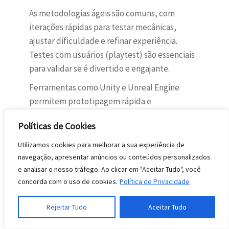
As metodologias ágeis são comuns, com
iterações rápidas para testar mecânicas,
ajustar dificuldade e refinar experiência.
Testes com usuários (playtest) são essenciais
para validar se é divertido e engajante.
Ferramentas como Unity e Unreal Engine
permitem prototipagem rápida e
desenvolvimento iterativo. A qualidade
Políticas de Cookies
gráfica, fluidez de gameplay, narrativa
envolvente e ausência de bugs são critérios
Utilizamos cookies para melhorar a sua experiência de
críticos de sucesso.
navegação, apresentar anúncios ou conteúdos personalizados
e analisar o nosso tráfego. Ao clicar em "Aceitar Tudo", você
Gestão e
concorda com o uso de cookies.
Política de Privacidade
Metodologias de
Rejeitar Tudo
Aceitar Tudo