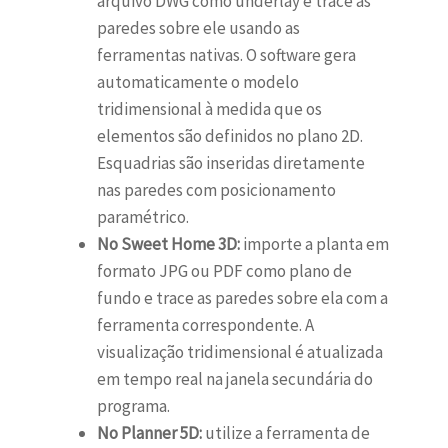
arquivo DWG como underlay e trace as
paredes sobre ele usando as
ferramentas nativas. O software gera
automaticamente o modelo
tridimensional à medida que os
elementos são definidos no plano 2D.
Esquadrias são inseridas diretamente
nas paredes com posicionamento
paramétrico.
No Sweet Home 3D:
importe a planta em
formato JPG ou PDF como plano de
fundo e trace as paredes sobre ela com a
ferramenta correspondente. A
visualização tridimensional é atualizada
em tempo real na janela secundária do
programa.
No Planner 5D:
utilize a ferramenta de