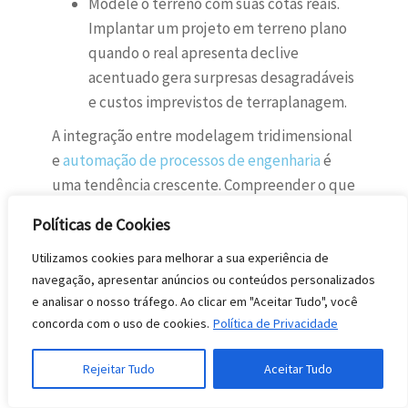
Modele o terreno com suas cotas reais.
Implantar um projeto em terreno plano
quando o real apresenta declive
acentuado gera surpresas desagradáveis
e custos imprevistos de terraplanagem.
A integração entre modelagem tridimensional
e
automação de processos de engenharia
é
uma tendência crescente. Compreender o que
significa automação de processos no contexto
Políticas de Cookies
técnico ajuda profissionais a identificar
oportunidades de ganho de produtividade no
Utilizamos cookies para melhorar a sua experiência de
navegação, apresentar anúncios ou conteúdos personalizados
próprio fluxo de trabalho, desde a geração
e analisar o nosso tráfego. Ao clicar em "Aceitar Tudo", você
automática de quantitativos até a
concorda com o uso de cookies.
Política de Privacidade
sincronização de modelos entre disciplinas.
Rejeitar Tudo
Aceitar Tudo
FAQ