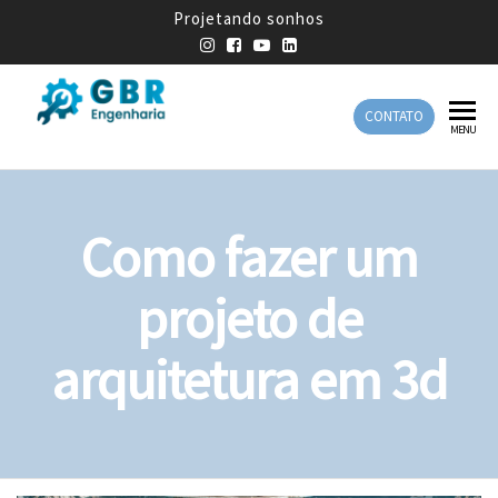
Projetando sonhos
CONTATO
GBR
Empresa
MENU
de
Engenharia
Engenharia
Mecânica
Como fazer um
projeto de
arquitetura em 3d