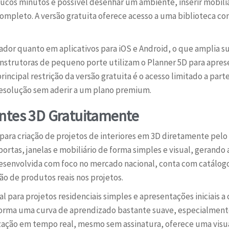
ucos minutos é possível desenhar um ambiente, inserir mobiliár
ompleto. A versão gratuita oferece acesso a uma biblioteca con
dor quanto em aplicativos para iOS e Android, o que amplia sua
nstrutoras de pequeno porte utilizam o Planner 5D para aprese
ncipal restrição da versão gratuita é o acesso limitado a parte
resolução sem aderir a um plano premium.
ntes 3D Gratuitamente
a para criação de projetos de interiores em 3D diretamente pel
portas, janelas e mobiliário de forma simples e visual, geran
desenvolvida com foco no mercado nacional, conta com catálog
ação de produtos reais nos projetos.
l para projetos residenciais simples e apresentações iniciais a
taforma uma curva de aprendizado bastante suave, especialmen
zação em tempo real, mesmo sem assinatura, oferece uma visual