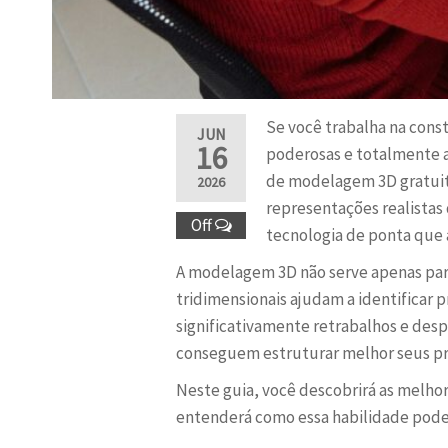
Se você trabalha na const
JUN
16
poderosas e totalmente a
de modelagem 3D gratuit
2026
representações realistas
Off
tecnologia de ponta que 
A modelagem 3D não serve apenas para
tridimensionais ajudam a identificar
significativamente retrabalhos e des
conseguem estruturar melhor seus pr
Neste guia, você descobrirá as melhor
entenderá como essa habilidade pode 