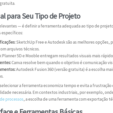
gratuita.
al para Seu Tipo de Projeto
elevantes — é definir a ferramenta adequada ao tipo de projet
 específicos:
ficações:
SketchUp Free e Autodesk são as melhores opções, p
om arquivos técnicos.
:
Planner 5D e Mooble entregam resultados visuais mais rápid
entes:
Canva resolve bem quando o objetivo é comunicação visu
amentos:
Autodesk Fusion 360 (versão gratuita) é a escolha m
s.
e selecionar a ferramenta economiza tempo e evita a frustração
lidade necessária. Em contextos industriais, por exemplo, ond
de processos
, a escolha de uma ferramenta com exportação téc
rface e Ferramentas Básicas