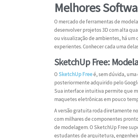
Melhores Softwar
O mercado de ferramentas de modelage
desenvolver projetos 3D com alta qual
ou visualização de ambientes, há um 
experientes. Conhecer cada uma delas
SketchUp Free: Modela
O
SketchUp Free
é, sem dúvida, uma 
posteriormente adquirido pelo Google
Sua interface intuitiva permite que 
maquetes eletrônicas em pouco temp
A versão gratuita roda diretamente n
com milhares de componentes pronto
de modelagem. O SketchUp Free supor
estudantes de arquitetura, engenheiro