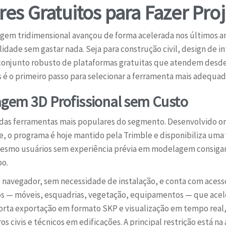
es Gratuitos para Fazer Pro
m tridimensional avançou de forma acelerada nos últimos ano
idade sem gastar nada. Seja para construção civil, design de 
conjunto robusto de plataformas gratuitas que atendem desde i
 é o primeiro passo para selecionar a ferramenta mais adequad
gem 3D Profissional sem Custo
das ferramentas mais populares do segmento. Desenvolvido or
, o programa é hoje mantido pela Trimble e disponibiliza um
mesmo usuários sem experiência prévia em modelagem consigam
o.
o navegador, sem necessidade de instalação, e conta com acess
s — móveis, esquadrias, vegetação, equipamentos — que acel
ta exportação em formato SKP e visualização em tempo real,
s civis e técnicos em edificações. A principal restrição está n