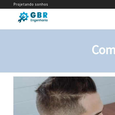
Projetando sonhos
GBR
Empresa
de
Engenharia
Engenharia
Mecânica
Como