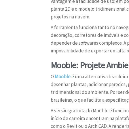
vantagem é a facilidade de uso: em po
planta 2D e o modelo tridimensional c
projetos na nuvem.
A ferramenta funciona tanto no navega
decoração, corretores de imóveis e co
depender de softwares complexos. A pri
impossibilidade de exportar em alta 
Mooble: Projete Ambie
O
Mooble
é uma alternativa brasileir
desenhar plantas, adicionar paredes, 
tridimensional do ambiente. Por ser 
brasileiras, o que facilita a especific
A versão gratuita do Mooble é funciona
início de carreira encontram na pla
como o Revit ou o ArchiCAD. A renderi