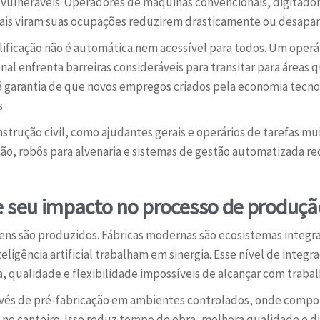
s vulneráveis. Operadores de máquinas convencionais, digitadore
uais viram suas ocupações reduzirem drasticamente ou desapa
ificação não é automática nem acessível para todos. Um operár
onal enfrenta barreiras consideráveis para transitar para áre
 há garantia de que novos empregos criados pela economia tecn
.
nstrução civil, como ajudantes gerais e operários de tarefas 
ção, robôs para alvenaria e sistemas de gestão automatizada 
e seu impacto no processo de produçã
 são produzidos. Fábricas modernas são ecosistemas integr
teligência artificial trabalham em sinergia. Esse nível de inte
ia, qualidade e flexibilidade impossíveis de alcançar com tra
ravés de pré-fabricação em ambientes controlados, onde comp
o canteiro. Isso reduz tempo de obra, melhora qualidade e d