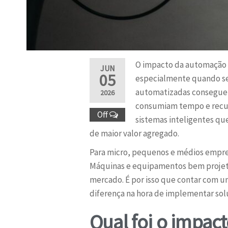
O impacto da automação n
JUN
05
especialmente quando se 
automatizadas conseguem
2026
consumiam tempo e recurs
Off
sistemas inteligentes q
de maior valor agregado.
Para micro, pequenos e médios empre
Máquinas e equipamentos bem projetad
mercado. É por isso que contar com u
diferença na hora de implementar so
Qual foi o impac