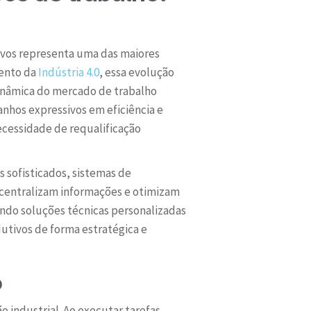
tivos representa uma das maiores
mento da
Indústria 4.0
, essa evolução
inâmica do mercado de trabalho
nhos expressivos em eficiência e
ecessidade de requalificação
 sofisticados, sistemas de
 centralizam informações e otimizam
ndo soluções técnicas personalizadas
tivos de forma estratégica e
o
 industrial. Ao executar tarefas