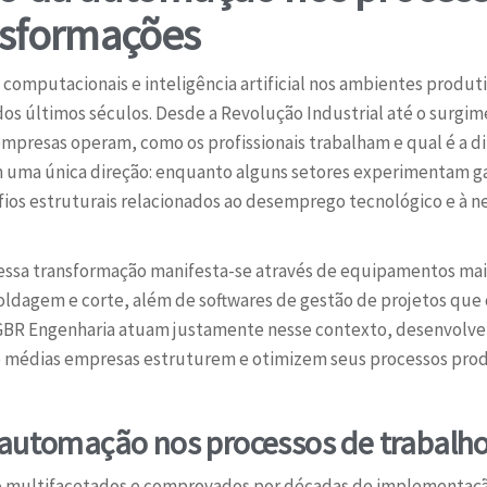
ansformações
 computacionais e inteligência artificial nos ambientes produ
dos últimos séculos. Desde a Revolução Industrial até o surgi
presas operam, como os profissionais trabalham e qual é a d
m uma única direção: enquanto alguns setores experimentam ga
fios estruturais relacionados ao desemprego tecnológico e à n
 essa transformação manifesta-se através de equipamentos mais
ldagem e corte, além de softwares de gestão de projetos que
 GBR Engenharia atuam justamente nesse contexto, desenvolve
médias empresas estruturem e otimizem seus processos produ
 automação nos processos de trabalh
ão multifacetados e comprovados por décadas de implementação