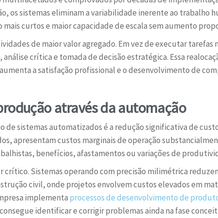
isão, os sistemas eliminam a variabilidade inerente ao trabalho
ão mais curtos e maior capacidade de escala sem aumento propo
 atividades de maior valor agregado. Em vez de executar taref
 análise crítica e tomada de decisão estratégica. Essa realoc
 aumenta a satisfação profissional e o desenvolvimento de com
 produção através da automação
ão de sistemas automatizados é a redução significativa de cust
s, apresentam custos marginais de operação substancialmen
balhistas, benefícios, afastamentos ou variações de produtivi
or crítico. Sistemas operando com precisão milimétrica reduze
trução civil, onde projetos envolvem custos elevados em mater
empresa implementa
processos de desenvolvimento de produt
nsegue identificar e corrigir problemas ainda na fase conceit