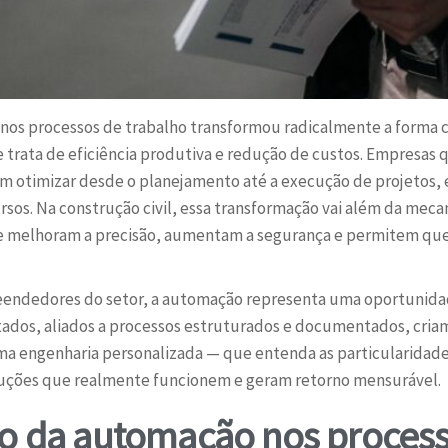
os processos de trabalho transformou radicalmente a forma co
trata de eficiência produtiva e redução de custos. Empresas
 otimizar desde o planejamento até a execução de projetos, 
os. Na construção civil, essa transformação vai além da mecan
ue melhoram a precisão, aumentam a segurança e permitem qu
endedores do setor, a automação representa uma oportunidad
os, aliados a processos estruturados e documentados, criam u
ma engenharia personalizada — que entenda as particularidade
luções que realmente funcionem e geram retorno mensurável.
to da automação nos process