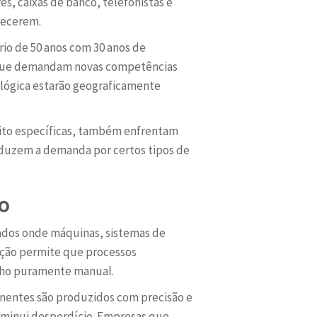
s, caixas de banco, telefonistas e
recerem.
io de 50 anos com 30 anos de
as que demandam novas competências
ológica estarão geograficamente
muito específicas, também enfrentam
reduzem a demanda por certos tipos de
o
ados onde máquinas, sistemas de
gração permite que processos
balho puramente manual.
onentes são produzidos com precisão e
iminui desperdício. Empresas que