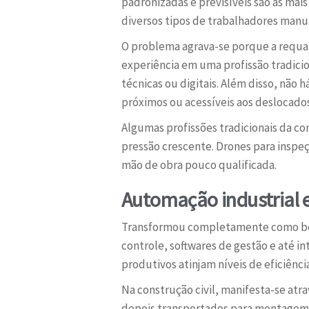
padronizadas e previsíveis são as mai
diversos tipos de trabalhadores man
O problema agrava-se porque a requal
experiência em uma profissão tradici
técnicas ou digitais. Além disso, não
próximos ou acessíveis aos deslocados
Algumas profissões tradicionais da co
pressão crescente. Drones para inspe
mão de obra pouco qualificada.
Automação industrial 
Transformou completamente como bens
controle, softwares de gestão e até in
produtivos atinjam níveis de eficiênc
Na construção civil, manifesta-se at
depois transportados para montagem n