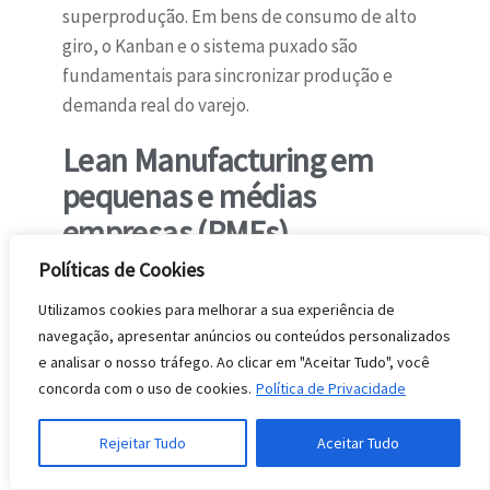
superprodução. Em bens de consumo de alto
giro, o Kanban e o sistema puxado são
fundamentais para sincronizar produção e
demanda real do varejo.
Lean Manufacturing em
pequenas e médias
empresas (PMEs)
Políticas de Cookies
PMEs frequentemente acreditam que o Lean
é exclusivo de grandes corporações com
Utilizamos cookies para melhorar a sua experiência de
recursos abundantes. Na prática, o oposto é
navegação, apresentar anúncios ou conteúdos personalizados
e analisar o nosso tráfego. Ao clicar em "Aceitar Tudo", você
verdadeiro: empresas menores têm ciclos de
concorda com o uso de cookies.
Política de Privacidade
decisão mais curtos, menor resistência à
mudança e impacto mais imediato de cada
Rejeitar Tudo
Aceitar Tudo
melhoria. O ponto de partida recomendado
para PMEs é o 5S combinado com o