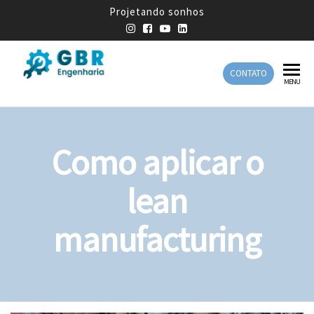
Projetando sonhos
CONTATO
GBR
Empresa
MENU
de
Engenharia
Engenharia
Mecânica
Como aplicar o
lean
manufacturing