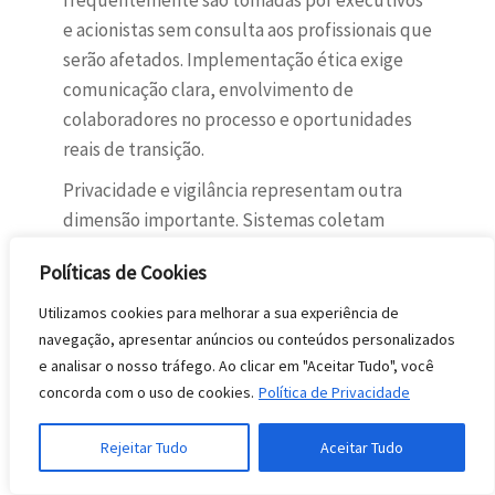
frequentemente são tomadas por executivos
e acionistas sem consulta aos profissionais que
serão afetados. Implementação ética exige
comunicação clara, envolvimento de
colaboradores no processo e oportunidades
reais de transição.
Privacidade e vigilância representam outra
dimensão importante. Sistemas coletam
dados detalhados sobre comportamento,
Políticas de Cookies
produtividade e saúde dos trabalhadores.
Sem regulação adequada, esses dados podem
Utilizamos cookies para melhorar a sua experiência de
ser usados de forma invasiva, violando direitos
navegação, apresentar anúncios ou conteúdos personalizados
e analisar o nosso tráfego. Ao clicar em "Aceitar Tudo", você
fundamentais. Além disso, algoritmos que
concorda com o uso de cookies.
Política de Privacidade
controlam esses processos podem perpetuar
vieses discriminatórios, afetando grupos
Rejeitar Tudo
Aceitar Tudo
vulneráveis desproporcionalmente.