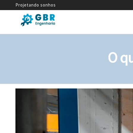
Projetando sonhos
GBR
Empresa
de
Engenharia
Engenharia
Mecânica
O qu