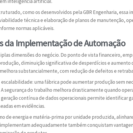
m inteligência artificial.
ruturado, como os desenvolvidos pela GBR Engenharia, essa 
viabilidade técnica e elaboração de planos de manutenção, op
forme normas aplicáveis.
dos da Implementação de Automação
iplas dimensões do negócio. Do ponto de vista financeiro, e
rodução, diminuição significativa de desperdícios e aumento 
melhora substancialmente, com redução de defeitos e retraba
e escalabilidade: uma fábrica pode aumentar produção sem ne
 A segurança do trabalho melhora drasticamente quando opera
 a geração contínua de dados operacionais permite identificar g
seadas em evidências.
umo de energia e matéria-prima por unidade produzida, alinh
ue implementam adequadamente também conquistam vantagem 