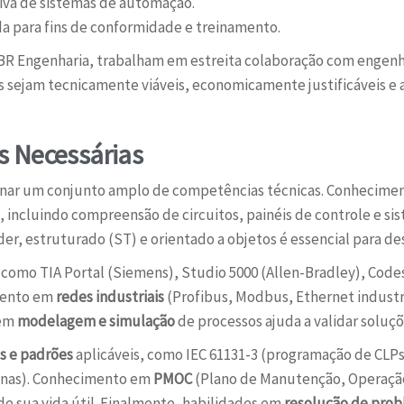
iva de sistemas de automação.
 para fins de conformidade e treinamento.
R Engenharia, trabalham em estreita colaboração com engenh
s sejam tecnicamente viáveis, economicamente justificáveis e 
s Necessárias
minar um conjunto amplo de competências técnicas. Conhecim
 incluindo compreensão de circuitos, painéis de controle e si
er, estruturado (ST) e orientado a objetos é essencial para de
como TIA Portal (Siemens), Studio 5000 (Allen-Bradley), Code
mento em
redes industriais
(Profibus, Modbus, Ethernet industri
 em
modelagem e simulação
de processos ajuda a validar soluç
s e padrões
aplicáveis, como IEC 61131-3 (programação de CLPs)
inas). Conhecimento em
PMOC
(Plano de Manutenção, Operação
de sua vida útil. Finalmente, habilidades em
resolução de pro