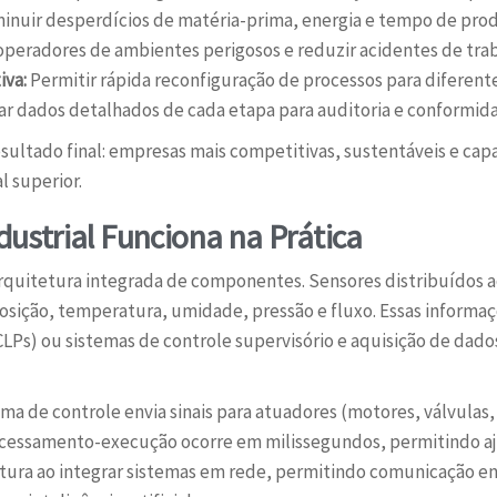
inuir desperdícios de matéria-prima, energia e tempo de pro
eradores de ambientes perigosos e reduzir acidentes de trab
iva:
Permitir rápida reconfiguração de processos para diferent
ar dados detalhados de cada etapa para auditoria e conformid
sultado final: empresas mais competitivas, sustentáveis e ca
l superior.
strial Funciona na Prática
arquitetura integrada de componentes. Sensores distribuídos
osição, temperatura, umidade, pressão e fluxo. Essas informaç
CLPs) ou sistemas de controle supervisório e aquisição de dad
ema de controle envia sinais para atuadores (motores, válvulas
rocessamento-execução ocorre em milissegundos, permitindo aju
etura ao integrar sistemas em rede, permitindo comunicação en