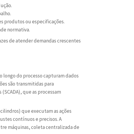
dução.
alho.
es produtos ou especificações.
ade normativa.
pazes de atender demandas crescentes
 ao longo do processo capturam dados
ões são transmitidas para
os (SCADA), que as processam
, cilindros) que executam as ações
stes contínuos e precisos. A
tre máquinas, coleta centralizada de