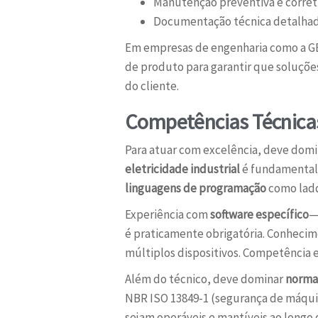
Manutenção preventiva e corret
Documentação técnica detalhada
Em empresas de engenharia como a GB
de produto para garantir que soluçõe
do cliente.
Competências Técnica
Para atuar com excelência, deve do
eletricidade industrial
é fundamental,
linguagens de programação
como ladd
Experiência com
software específico
—
é praticamente obrigatória. Conheci
múltiplos dispositivos. Competência
Além do técnico, deve dominar
norma
NBR ISO 13849-1 (segurança de máqu
sejam operáveis e mantíveis ao longo 