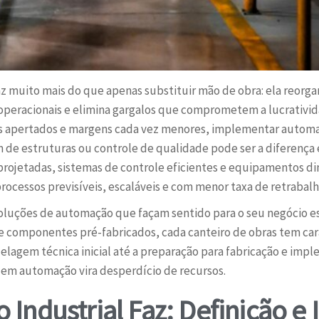
az muito mais do que apenas substituir mão de obra: ela reorg
operacionais e elimina gargalos que comprometem a lucrativida
s apertados e margens cada vez menores, implementar automa
e estruturas ou controle de qualidade pode ser a diferença 
projetadas, sistemas de controle eficientes e equipamentos 
cessos previsíveis, escaláveis e com menor taxa de retrabalh
oluções de automação que façam sentido para o seu negócio e
e componentes pré-fabricados, cada canteiro de obras tem car
elagem técnica inicial até a preparação para fabricação e im
 em automação vira desperdício de recursos.
Industrial Faz: Definição e