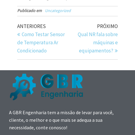
Publicado em
Uncategorized
ANTERIORES
PRÓXIMO
Como Testar Sensor
Qual NR fala sobre
de Temperatura Ar
máquinas e
Condicionado
equipamentos?
A GBR Engenharia tem a missão de levar para você,
cliente, o melhor e o que mais se adequa a sua
necessidade, conte conosco!