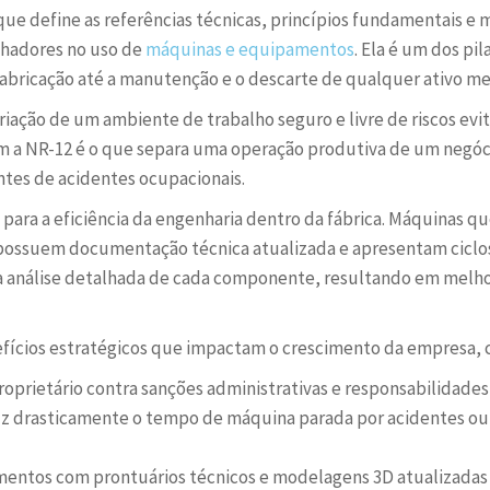
e define as referências técnicas, princípios fundamentais e m
alhadores no uso de
máquinas e equipamentos
. Ela é um dos pil
abricação até a manutenção e o descarte de qualquer ativo me
riação de um ambiente de trabalho seguro e livre de riscos evi
a NR-12 é o que separa uma operação produtiva de um negócio
ntes de acidentes ocupacionais.
l para a eficiência da engenharia dentro da fábrica. Máquinas 
ossuem documentação técnica atualizada e apresentam ciclos 
 análise detalhada de cada componente, resultando em melhor
nefícios estratégicos que impactam o crescimento da empresa,
oprietário contra sanções administrativas e responsabilidades c
 drasticamente o tempo de máquina parada por acidentes ou 
entos com prontuários técnicos e modelagens 3D atualizadas