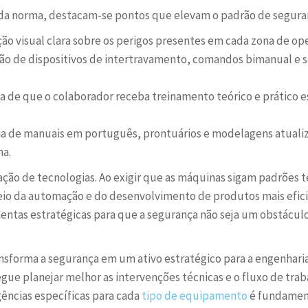
 da norma, destacam-se pontos que elevam o padrão de seguranç
ção visual clara sobre os perigos presentes em cada zona de op
ão de dispositivos de intertravamento, comandos bimanual e 
a de que o colaborador receba treinamento teórico e prático 
ia de manuais em português, prontuários e modelagens atuali
ma.
ação de tecnologias. Ao exigir que as máquinas sigam padrões té
io da automação e do desenvolvimento de produtos mais efici
tas estratégicas para que a segurança não seja um obstáculo,
ansforma a segurança em um ativo estratégico para a engenhar
egue planejar melhor as intervenções técnicas e o fluxo de tra
gências específicas para cada
tipo de equipamento
é fundament