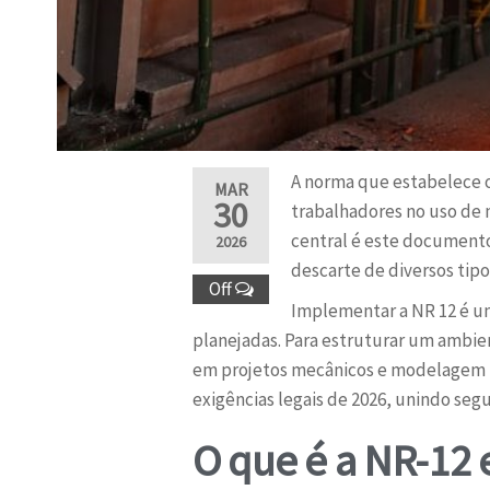
A norma que estabelece os
MAR
30
trabalhadores no uso de 
central é este documento
2026
descarte de diversos tipos
Off
Implementar a NR 12 é um
planejadas. Para estruturar um ambie
em projetos mecânicos e modelagem t
exigências legais de 2026, unindo se
O que é a NR-12 