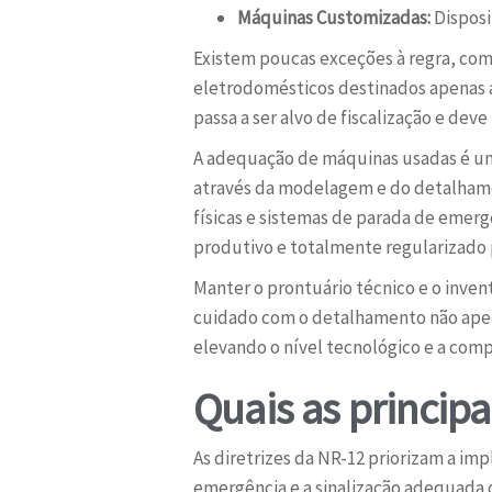
Máquinas Customizadas:
Disposi
Existem poucas exceções à regra, co
eletrodomésticos destinados apenas a
passa a ser alvo de fiscalização e de
A adequação de máquinas usadas é um
através da modelagem e do detalhamen
físicas e sistemas de parada de emerg
produtivo e totalmente regularizado
Manter o prontuário técnico e o inven
cuidado com o detalhamento não apen
elevando o nível tecnológico e a com
Quais as princip
As diretrizes da NR-12 priorizam a im
emergência e a sinalização adequada 