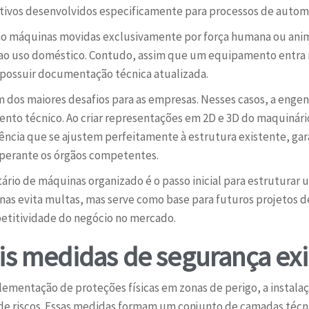
tivos desenvolvidos especificamente para processos de automa
mo máquinas movidas exclusivamente por força humana ou anim
o uso doméstico. Contudo, assim que um equipamento entra na
ve possuir documentação técnica atualizada.
 dos maiores desafios para as empresas. Nesses casos, a enge
to técnico. Ao criar representações em 2D e 3D do maquinário 
ência que se ajustem perfeitamente à estrutura existente, gar
 perante os órgãos competentes.
tário de máquinas organizado é o passo inicial para estruturar
as evita multas, mas serve como base para futuros projetos d
petitividade do negócio no mercado.
ais medidas de segurança ex
plementação de proteções físicas em zonas de perigo, a instala
de riscos. Essas medidas formam um conjunto de camadas técni