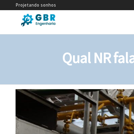
Projetando sonhos
GBR
Empresa
de
Engenharia
Engenharia
Mecânica
Qual NR fal