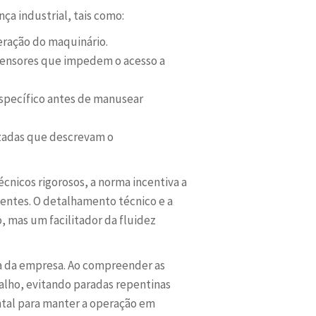
a industrial, tais como:
eração do maquinário.
sensores que impedem o acesso a
específico antes de manusear
zadas que descrevam o
cnicos rigorosos, a norma incentiva a
entes. O detalhamento técnico e a
 mas um facilitador da fluidez
ia da empresa. Ao compreender as
balho, evitando paradas repentinas
al para manter a operação em