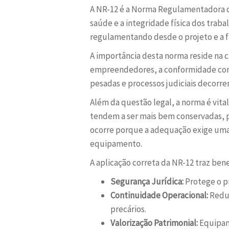
A NR-12 é a Norma Regulamentadora qu
saúde e a integridade física dos trab
regulamentando desde o projeto e a f
A importância desta norma reside na c
empreendedores, a conformidade com 
pesadas e processos judiciais decorre
Além da questão legal, a norma é vita
tendem a ser mais bem conservadas, p
ocorre porque a adequação exige uma
equipamento.
A aplicação correta da NR-12 traz be
Segurança Jurídica:
Protege o pr
Continuidade Operacional:
Reduz
precários.
Valorização Patrimonial:
Equipam