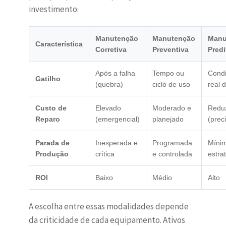
investimento:
Manutenção
Manutenção
Manu
Característica
Corretiva
Preventiva
Predi
Após a falha
Tempo ou
Cond
Gatilho
(quebra)
ciclo de uso
real d
Custo de
Elevado
Moderado e
Redu
Reparo
(emergencial)
planejado
(prec
Parada de
Inesperada e
Programada
Míni
Produção
crítica
e controlada
estra
ROI
Baixo
Médio
Alto
A escolha entre essas modalidades depende
da criticidade de cada equipamento. Ativos