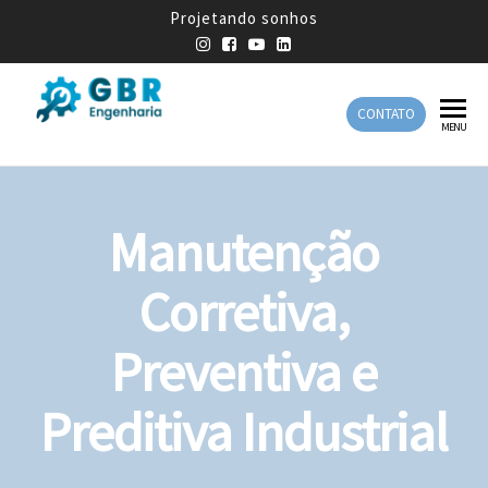
Projetando sonhos
CONTATO
GBR
Empresa
MENU
de
Engenharia
Engenharia
Mecânica
Manutenção
Corretiva,
Preventiva e
Preditiva Industrial