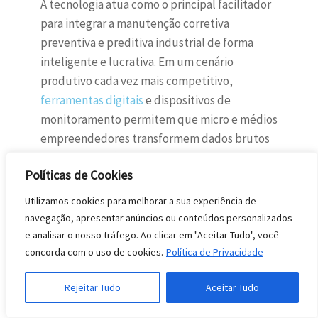
A tecnologia atua como o principal facilitador
para integrar a manutenção corretiva
preventiva e preditiva industrial de forma
inteligente e lucrativa. Em um cenário
produtivo cada vez mais competitivo,
ferramentas digitais
e dispositivos de
monitoramento permitem que micro e médios
empreendedores transformem dados brutos
em decisões técnicas fundamentadas.
Políticas de Cookies
O uso de soluções tecnológicas garante que a
Utilizamos cookies para melhorar a sua experiência de
planta fabril opere com máxima
navegação, apresentar anúncios ou conteúdos personalizados
previsibilidade. Quando a engenharia
e analisar o nosso tráfego. Ao clicar em "Aceitar Tudo", você
mecânica é aliada à digitalização, o controle
concorda com o uso de cookies.
Política de Privacidade
sobre a vida útil dos ativos torna-se muito
mais preciso, eliminando suposições e
Rejeitar Tudo
Aceitar Tudo
focando na disponibilidade real de cada