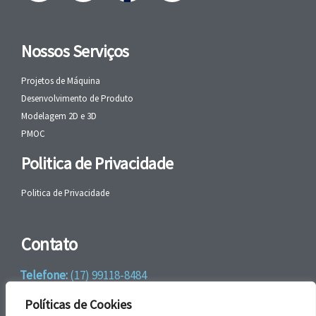
Nossos Serviços
Projetos de Máquina
Desenvolvimento de Produto
Modelagem 2D e 3D
PMOC
Politica de Privacidade
Politica de Privacidade
Contato
Telefone:
(17) 99118-8484
WhatsApp:
+55 (17) 99118-8484
Políticas de Cookies