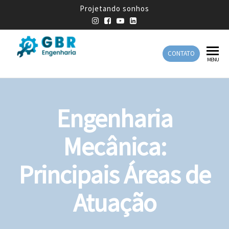
Projetando sonhos
CONTATO
GBR
Empresa
MENU
de
Engenharia
Engenharia
Mecânica
Engenharia
Mecânica:
Principais Áreas de
Atuação