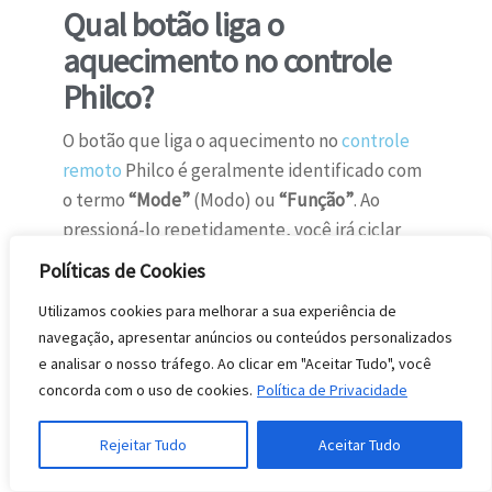
Qual botão liga o
aquecimento no controle
Philco?
O botão que liga o aquecimento no
controle
remoto
Philco é geralmente identificado com
o termo
“Mode”
(Modo) ou
“Função”
. Ao
pressioná-lo repetidamente, você irá ciclar
entre as opções como “Cool” (Refrigerar),
Políticas de Cookies
“Dry” (Desumidificar), “Fan” (Ventilar) e,
Utilizamos cookies para melhorar a sua experiência de
finalmente, “Heat” (Aquecer) ou o símbolo de
navegação, apresentar anúncios ou conteúdos personalizados
um sol, que indica o aquecimento.
e analisar o nosso tráfego. Ao clicar em "Aceitar Tudo", você
concorda com o uso de cookies.
Política de Privacidade
O que significa “Heat” no
ar-condicionado Philco?
Rejeitar Tudo
Aceitar Tudo
No ar-condicionado Philco,
“Heat” significa