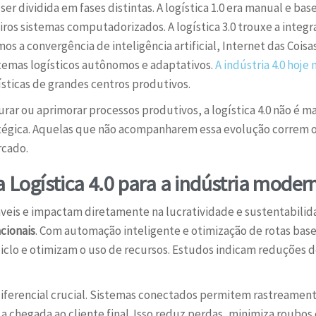
 ser dividida em fases distintas. A logística 1.0 era manual e ba
iros sistemas computadorizados. A logística 3.0 trouxe a integ
mos a convergência de inteligência artificial, Internet das Coisas
temas logísticos autônomos e adaptativos.
A indústria 4.0 hoj
sticas de grandes centros produtivos.
rar ou aprimorar processos produtivos, a logística 4.0 não é 
égica. Aquelas que não acompanharem essa evolução correm o r
rcado.
a Logística 4.0 para a indústria moder
áveis e impactam diretamente na lucratividade e sustentabili
cionais
. Com automação inteligente e otimização de rotas b
clo e otimizam o uso de recursos. Estudos indicam reduções d
iferencial crucial. Sistemas conectados permitem rastreamen
a chegada ao cliente final. Isso reduz perdas, minimiza roubos 