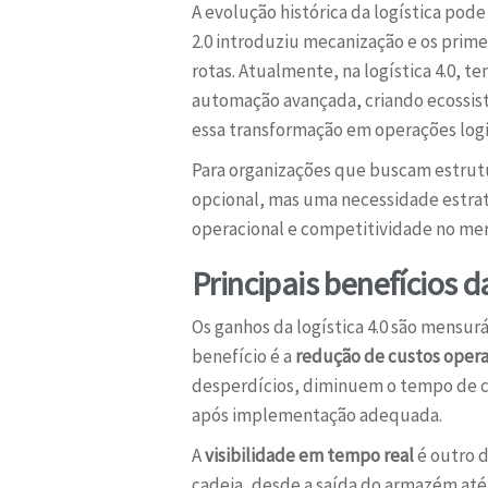
A evolução histórica da logística pode
2.0 introduziu mecanização e os prime
rotas. Atualmente, na logística 4.0, te
automação avançada, criando ecossis
essa transformação em operações logí
Para organizações que buscam estrutu
opcional, mas uma necessidade estrat
operacional e competitividade no me
Principais benefícios d
Os ganhos da logística 4.0 são mensur
benefício é a
redução de custos opera
desperdícios, diminuem o tempo de ci
após implementação adequada.
A
visibilidade em tempo real
é outro d
cadeia, desde a saída do armazém até 