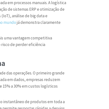
seada em processos manuais. A logística
ração de sistemas ERP e otimização de
 (IoT), análise de big data e
e no mundo
já demonstra claramente
mais uma vantagem competitiva
isco de perder eficiência
na
dade das operações. O primeiro grande
aseada em dados, empresas reduzem
e 15% a 30% em custos logísticos
to instantâneo de produtos em toda a
e permite respostas rápidas a desvios