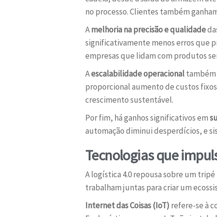
no processo. Clientes também ganham 
A
melhoria na precisão e qualidade
da
significativamente menos erros que p
empresas que lidam com produtos sensí
A
escalabilidade operacional
também s
proporcional aumento de custos fixos
crescimento sustentável.
Por fim, há ganhos significativos em
s
automação diminui desperdícios, e si
Tecnologias que impul
A logística 4.0 repousa sobre um tripé
trabalham juntas para criar um ecossi
Internet das Coisas (IoT)
refere-se à c