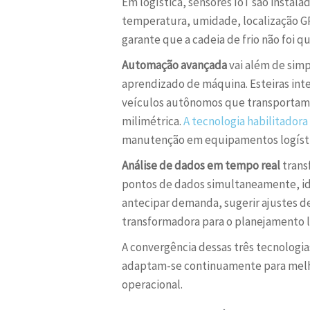
Em logística, sensores IoT são insta
temperatura, umidade, localização GPS
garante que a cadeia de frio não foi 
Automação avançada
vai além de sim
aprendizado de máquina. Esteiras int
veículos autônomos que transportam m
milimétrica.
A tecnologia habilitadora
manutenção em equipamentos logísti
Análise de dados em tempo real
trans
pontos de dados simultaneamente, id
antecipar demanda, sugerir ajustes de
transformadora para o planejamento l
A convergência dessas três tecnologi
adaptam-se continuamente para melhor
operacional.