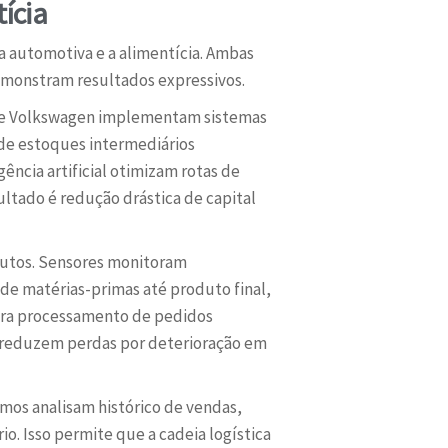
ícia
ia automotiva e a alimentícia. Ambas
emonstram resultados expressivos.
sla e Volkswagen implementam sistemas
e estoques intermediários
ncia artificial otimizam rotas de
ltado é redução drástica de capital
odutos. Sensores monitoram
de matérias-primas até produto final,
lera processamento de pedidos
 reduzem perdas por deterioração em
itmos analisam histórico de vendas,
o. Isso permite que a cadeia logística