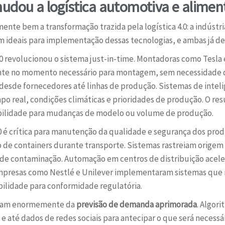
udou a logística automotiva e aliment
ente bem a transformação trazida pela logística 4.0: a indústr
m ideais para implementação dessas tecnologias, e ambas já d
 4.0 revolucionou o sistema just-in-time. Montadoras como Te
e no momento necessário para montagem, sem necessidade d
esde fornecedores até linhas de produção. Sistemas de inteligê
 real, condições climáticas e prioridades de produção. O resu
ibilidade para mudanças de modelo ou volume de produção.
 4.0 é crítica para manutenção da qualidade e segurança dos pr
de containers durante transporte. Sistemas rastreiam origem 
o de contaminação. Automação em centros de distribuição ace
mpresas como Nestlé e Unilever implementaram sistemas que
ilidade para conformidade regulatória.
ciam enormemente da
previsão de demanda aprimorada
. Algor
 até dados de redes sociais para antecipar o que será necessári