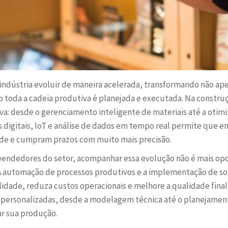
 a indústria evoluir de maneira acelerada, transformando não a
oda a cadeia produtiva é planejada e executada. Na construção
iva: desde o gerenciamento inteligente de materiais até a otim
s digitais, IoT e análise de dados em tempo real permite que
e e cumpram prazos com muito mais precisão.
endedores do setor, acompanhar essa evolução não é mais opc
A automação de processos produtivos e a implementação de so
dade, reduza custos operacionais e melhore a qualidade final
 personalizadas, desde a modelagem técnica até o planejamen
r sua produção.