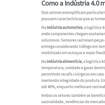
Como a Indústria 4.0 m
Dois setores exemplificam particularm
possuem características que as torna
Na
indústria automotiva
, a logística
onde componentes chegam exatament
volumosos. Sensores rastreiam peças d
entrega considerando tráfego em tempo
imobilizado em estoque e maior flex
Na
indústria alimentícia
, a logística
temperatura, umidade e gases dentro 
permitindo recalls cirúrgicos em cas
mantendo integridade do produto. E
até 40%, enquanto melhoram rastreab
Ambos os setores também se benefi
sazonalidade, tendências de mercado e