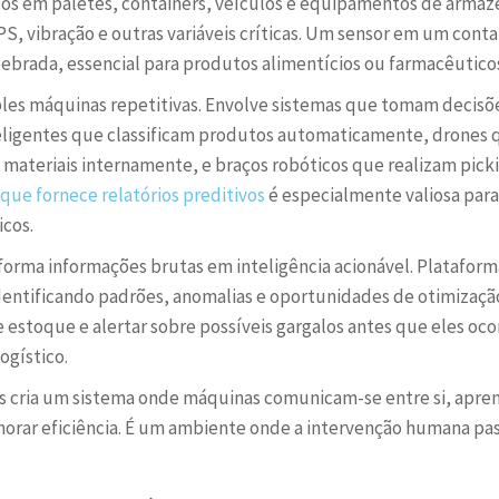
lados em paletes, containers, veículos e equipamentos de arm
, vibração e outras variáveis críticas. Um sensor em um conta
quebrada, essencial para produtos alimentícios ou farmacêutico
ples máquinas repetitivas. Envolve sistemas que tomam decisõ
eligentes que classificam produtos automaticamente, drones 
ateriais internamente, e braços robóticos que realizam pick
 que fornece relatórios preditivos
é especialmente valiosa para
cos.
forma informações brutas em inteligência acionável. Platafor
entificando padrões, anomalias e oportunidades de otimizaçã
 estoque e alertar sobre possíveis gargalos antes que eles oco
ogístico.
as cria um sistema onde máquinas comunicam-se entre si, apre
ar eficiência. É um ambiente onde a intervenção humana pass