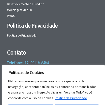
Desenvolvimento de Produto
Modelagem 2D e 3D
PMOC
Politica de Privacidade
Politica de Privacidade
Contato
Telefone:
(17) 99118-8484
WhatsApp:
+55 (17) 99118-8484
Políticas de Cookies
email:
faleconosco@gbrengenharia.com
Utilizamos cookies para melhorar a sua experiência de
navegação, apresentar anúncios ou conteúdos personalizados
e analisar o nosso tráfego. Ao clicar em "Aceitar Tudo", você
Rua Jatai, nº 81
concorda com o uso de cookies.
Política de Privacidade
CEP: 15385-044