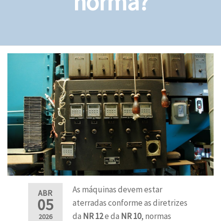
norma?
As máquinas devem estar
ABR
05
aterradas conforme as diretrizes
da
NR 12
e da
NR 10
, normas
2026