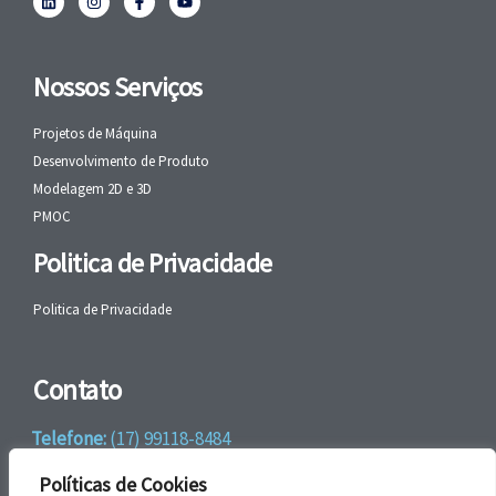
Nossos Serviços
Projetos de Máquina
Desenvolvimento de Produto
Modelagem 2D e 3D
PMOC
Politica de Privacidade
Politica de Privacidade
Contato
Telefone:
(17) 99118-8484
WhatsApp:
+55 (17) 99118-8484
Políticas de Cookies