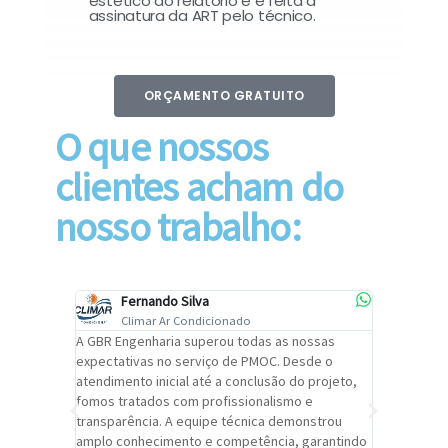
estético do relatório e é feita a
assinatura da ART pelo técnico.
ORÇAMENTO GRATUITO
O que nossos
clientes acham do
nosso trabalho:
Fernando Silva
Car
Climar Ar Condicionado
Cli
lizar o
A GBR Engenharia superou todas as nossas
Recomendo
tremamente
expectativas no serviço de PMOC. Desde o
Engenhari
oi
atendimento inicial até a conclusão do projeto,
um alto ní
trabalho de
fomos tratados com profissionalismo e
qualidade 
viços da
transparência. A equipe técnica demonstrou
foi pontua
a um
amplo conhecimento e competência, garantindo
cuidado c