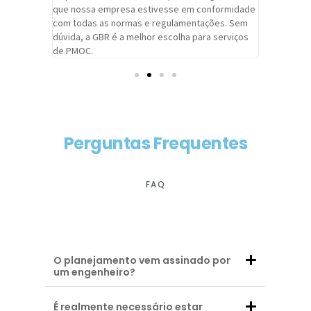
adrão.
que nossa empresa estivesse em conformidade
extremame
com todas as normas e regulamentações. Sem
alcançado
dúvida, a GBR é a melhor escolha para serviços
contar co
de PMOC.
futuras d
Perguntas Frequentes
FAQ
O planejamento vem assinado por
um engenheiro?
É realmente necessário estar