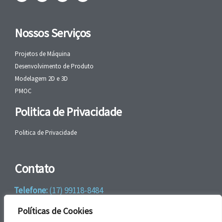
Nossos Serviços
Projetos de Máquina
Desenvolvimento de Produto
Modelagem 2D e 3D
PMOC
Politica de Privacidade
Politica de Privacidade
Contato
Telefone:
(17) 99118-8484
WhatsApp:
+55 (17) 99118-8484
Políticas de Cookies