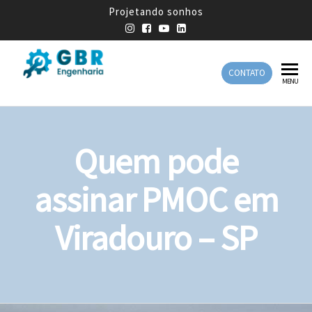
Projetando sonhos
CONTATO
GBR
Empresa
MENU
de
Engenharia
Engenharia
Mecânica
Quem pode
assinar PMOC em
Viradouro – SP