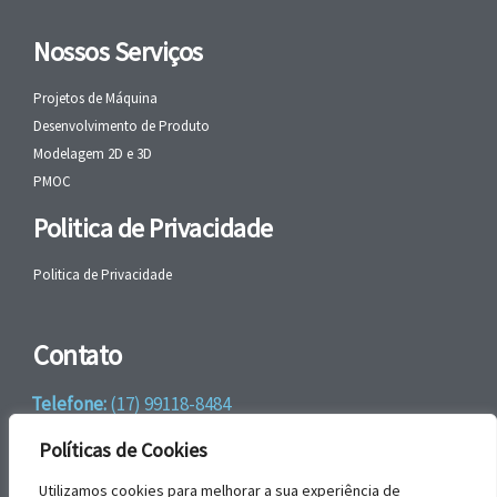
Nossos Serviços
Projetos de Máquina
Desenvolvimento de Produto
Modelagem 2D e 3D
PMOC
Politica de Privacidade
Politica de Privacidade
Contato
Telefone:
(17) 99118-8484
WhatsApp:
+55 (17) 99118-8484
Políticas de Cookies
email:
faleconosco@gbrengenharia.com
Utilizamos cookies para melhorar a sua experiência de