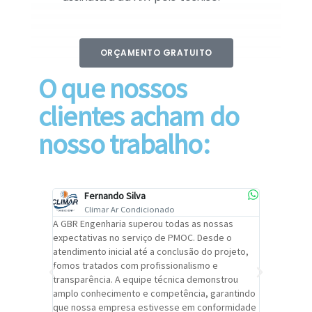
ORÇAMENTO GRATUITO
O que nossos
clientes acham do
nosso trabalho:
Fernando Silva
Car
Climar Ar Condicionado
Cli
lizar o
A GBR Engenharia superou todas as nossas
Recomendo
tremamente
expectativas no serviço de PMOC. Desde o
Engenhari
oi
atendimento inicial até a conclusão do projeto,
um alto ní
trabalho de
fomos tratados com profissionalismo e
qualidade 
viços da
transparência. A equipe técnica demonstrou
foi pontua
a um
amplo conhecimento e competência, garantindo
cuidado c
adrão.
que nossa empresa estivesse em conformidade
extremame