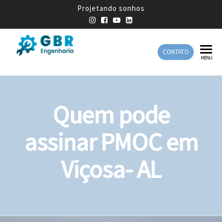
Projetando sonhos
CONTATO
GBR
Empresa
MENU
de
Engenharia
Engenharia
Mecânica
Quem pode
assinar PMOC em
Viçosa- AL