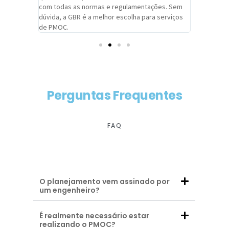
com todas as normas e regulamentações. Sem
alcançado
dúvida, a GBR é a melhor escolha para serviços
contar co
de PMOC.
futuras d
Perguntas Frequentes
FAQ
O planejamento vem assinado por
um engenheiro?
É realmente necessário estar
realizando o PMOC?