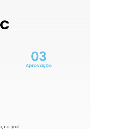
OC
03
Aprovação
a, na qual