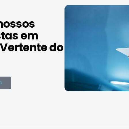
nossos
stas em
Vertente do
O