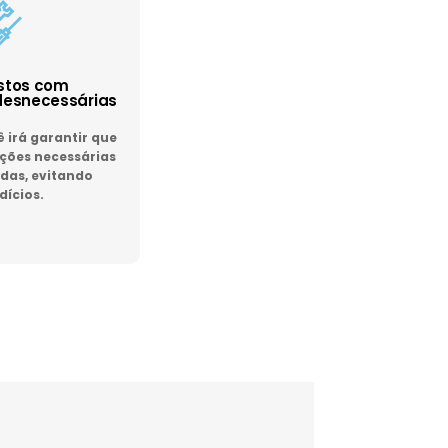
astos com
esnecessárias
irá garantir que
ões necessárias
das, evitando
dícios.