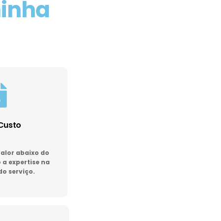
minha
Custo
lor abaixo do
a expertise na
do serviço.