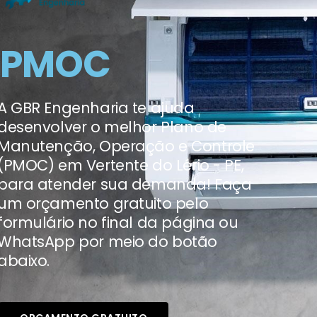
PMOC
A GBR Engenharia te ajuda
desenvolver o melhor Plano de
Manutenção, Operação e Controle
(PMOC) em Vertente do Lério - PE,
para atender sua demanda! Faça
um orçamento gratuito pelo
formulário no final da página ou
WhatsApp por meio do botão
abaixo.