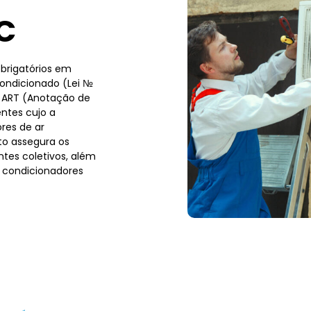
C
brigatórios em
condicionado (Lei №
a ART (Anotação de
ntes cujo a
res de ar
to assegura os
tes coletivos, além
 condicionadores