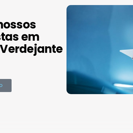
nossos
stas em
Verdejante
O