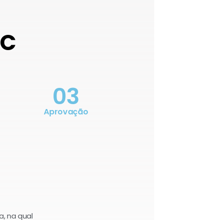
OC
03
Aprovação
a, na qual