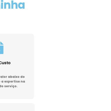
minha
Custo
lor abaixo do
a expertise na
do serviço.