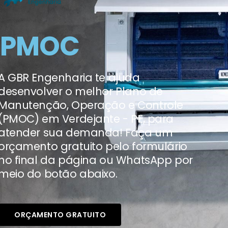
PMOC
A GBR Engenharia te ajuda
desenvolver o melhor Plano de
Manutenção, Operação e Controle
(PMOC) em Verdejante - PE, para
atender sua demanda! Faça um
orçamento gratuito pelo formulário
no final da página ou WhatsApp por
meio do botão abaixo.
ORÇAMENTO GRATUITO