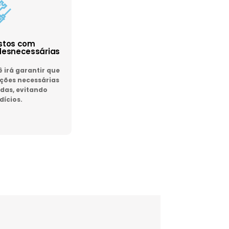
astos com
esnecessárias
irá garantir que
ões necessárias
das, evitando
dícios.