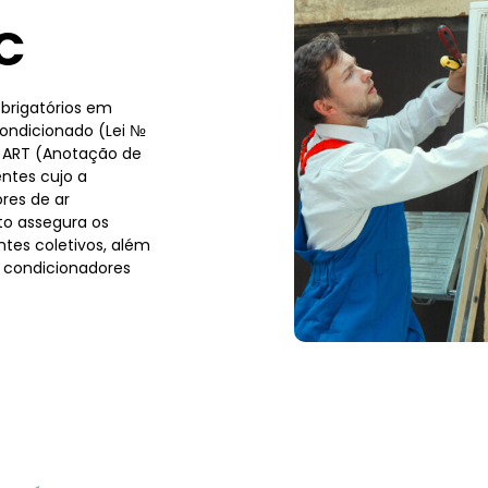
C
brigatórios em
condicionado (Lei №
a ART (Anotação de
ntes cujo a
res de ar
to assegura os
tes coletivos, além
 condicionadores