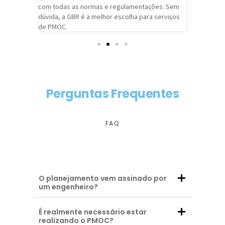
com todas as normas e regulamentações. Sem
alcançado
dúvida, a GBR é a melhor escolha para serviços
contar co
de PMOC.
futuras d
Perguntas Frequentes
FAQ
O planejamento vem assinado por
um engenheiro?
É realmente necessário estar
realizando o PMOC?