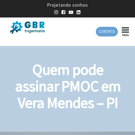
Projetando sonhos
CONTATO
GBR
Empresa
MENU
de
Engenharia
Engenharia
Mecânica
Quem pode
assinar PMOC em
Vera Mendes – PI