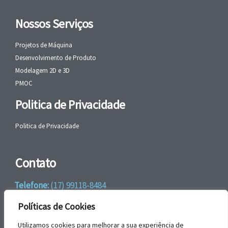
Nossos Serviços
Projetos de Máquina
Desenvolvimento de Produto
Modelagem 2D e 3D
PMOC
Politica de Privacidade
Politica de Privacidade
Contato
Telefone:
(17) 99118-8484
WhatsApp:
+55 (17) 99118-8484
Políticas de Cookies
email:
faleconosco@gbrengenharia.com
Utilizamos cookies para melhorar a sua experiência de