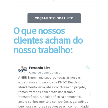
ORÇAMENTO GRATUITO
O que nossos
clientes acham do
nosso trabalho:
Fernando Silva
Car
Climar Ar Condicionado
Cli
lizar o
A GBR Engenharia superou todas as nossas
Recomendo
tremamente
expectativas no serviço de PMOC. Desde o
Engenhari
oi
atendimento inicial até a conclusão do projeto,
um alto ní
trabalho de
fomos tratados com profissionalismo e
qualidade 
viços da
transparência. A equipe técnica demonstrou
foi pontua
a um
amplo conhecimento e competência, garantindo
cuidado c
adrão.
que nossa empresa estivesse em conformidade
extremame