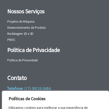
Nossos Serviços
Projetos de Máquina
Desenvolvimento de Produto
Modelagem 2D e 3D
PMOC
Politica de Privacidade
Politica de Privacidade
Contato
Telefone:
(17) 99118-8484
WhatsApp:
+55 (17) 99118-8484
Políticas de Cookies
email:
faleconosco@gbrengenharia.com
Utilizamos cookies para melhorar a sua experiência de