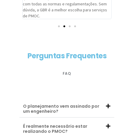
com todas as normas e regulamentações. Sem
alcançado
dúvida, a GBR é a melhor escolha para serviços
contar co
de PMOC.
futuras d
Perguntas Frequentes
FAQ
O planejamento vem assinado por
um engenheiro?
É realmente necessário estar
realizando o PMOC?