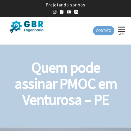
Projetando sonhos
CONTATO
GBR
Empresa
MENU
de
Engenharia
Engenharia
Mecânica
Quem pode
assinar PMOC em
Venturosa – PE