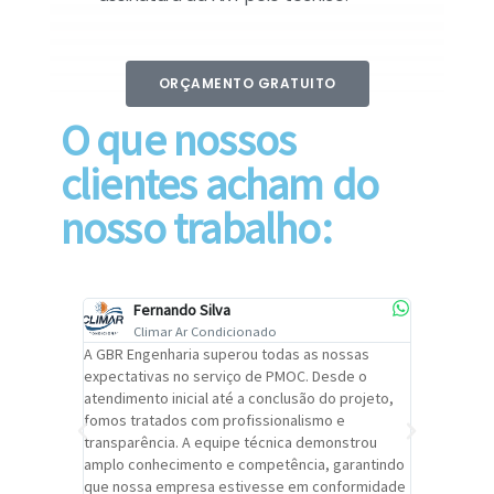
ORÇAMENTO GRATUITO
O que nossos
clientes acham do
nosso trabalho:
Fernando Silva
Car
Climar Ar Condicionado
Cli
lizar o
A GBR Engenharia superou todas as nossas
Recomendo
tremamente
expectativas no serviço de PMOC. Desde o
Engenhari
oi
atendimento inicial até a conclusão do projeto,
um alto ní
trabalho de
fomos tratados com profissionalismo e
qualidade 
viços da
transparência. A equipe técnica demonstrou
foi pontua
a um
amplo conhecimento e competência, garantindo
cuidado c
adrão.
que nossa empresa estivesse em conformidade
extremame