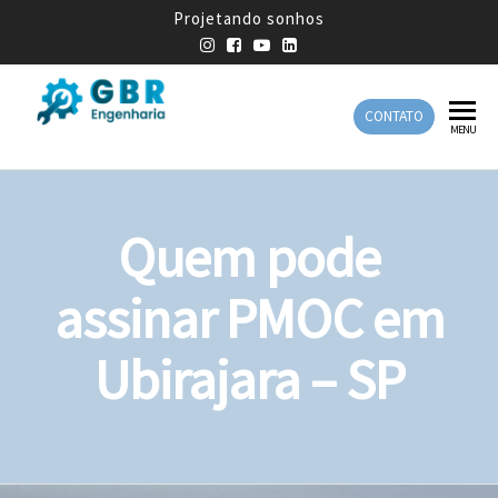
Projetando sonhos
CONTATO
GBR
Empresa
MENU
de
Engenharia
Engenharia
Mecânica
Quem pode
assinar PMOC em
Ubirajara – SP