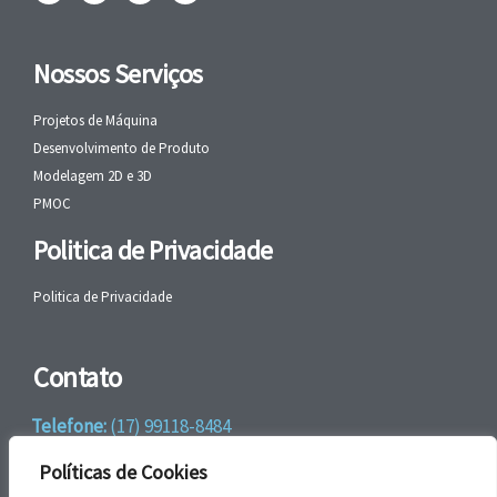
Nossos Serviços
Projetos de Máquina
Desenvolvimento de Produto
Modelagem 2D e 3D
PMOC
Politica de Privacidade
Politica de Privacidade
Contato
Telefone:
(17) 99118-8484
WhatsApp:
+55 (17) 99118-8484
Políticas de Cookies