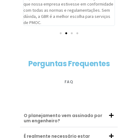
adrão.
que nossa empresa estivesse em conformidade
extremame
com todas as normas e regulamentações. Sem
alcançado
dúvida, a GBR é a melhor escolha para serviços
contar co
de PMOC.
futuras d
Perguntas Frequentes
FAQ
O planejamento vem assinado por
um engenheiro?
É realmente necessário estar