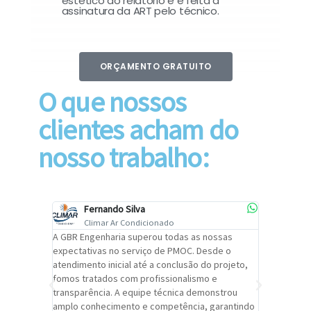
estético do relatório e é feita a
assinatura da ART pelo técnico.
ORÇAMENTO GRATUITO
O que nossos
clientes acham do
nosso trabalho:
Fernando Silva
Car
Climar Ar Condicionado
Cli
lizar o
A GBR Engenharia superou todas as nossas
Recomendo
tremamente
expectativas no serviço de PMOC. Desde o
Engenhari
oi
atendimento inicial até a conclusão do projeto,
um alto ní
trabalho de
fomos tratados com profissionalismo e
qualidade 
viços da
transparência. A equipe técnica demonstrou
foi pontua
a um
amplo conhecimento e competência, garantindo
cuidado c