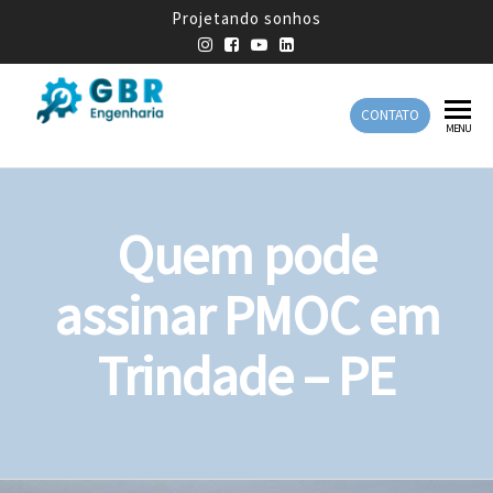
Projetando sonhos
CONTATO
GBR
Empresa
MENU
de
Engenharia
Engenharia
Mecânica
Quem pode
assinar PMOC em
Trindade – PE