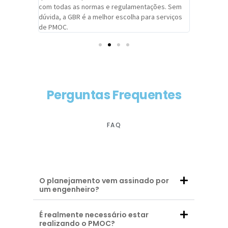
com todas as normas e regulamentações. Sem
alcançado
dúvida, a GBR é a melhor escolha para serviços
contar co
de PMOC.
futuras d
Perguntas Frequentes
FAQ
O planejamento vem assinado por
um engenheiro?
É realmente necessário estar
realizando o PMOC?