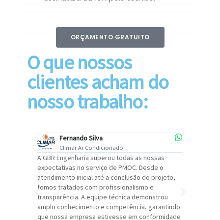
ORÇAMENTO GRATUITO
O que nossos
clientes acham do
nosso trabalho:
Fernando Silva
Car
Climar Ar Condicionado
Cli
lizar o
A GBR Engenharia superou todas as nossas
Recomendo
tremamente
expectativas no serviço de PMOC. Desde o
Engenhari
oi
atendimento inicial até a conclusão do projeto,
um alto ní
trabalho de
fomos tratados com profissionalismo e
qualidade 
viços da
transparência. A equipe técnica demonstrou
foi pontua
a um
amplo conhecimento e competência, garantindo
cuidado c
adrão.
que nossa empresa estivesse em conformidade
extremame