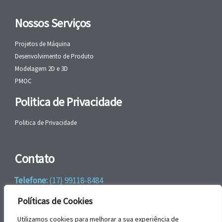
Nossos Serviços
Projetos de Máquina
Desenvolvimento de Produto
Modelagem 2D e 3D
PMOC
Politica de Privacidade
Politica de Privacidade
Contato
Telefone:
(17) 99118-8484
WhatsApp:
+55 (17) 99118-8484
Políticas de Cookies
email:
faleconosco@gbrengenharia.com
Utilizamos cookies para melhorar a sua experiência de