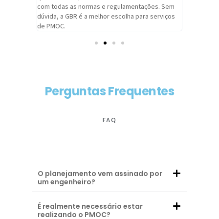
com todas as normas e regulamentações. Sem
alcançado
dúvida, a GBR é a melhor escolha para serviços
contar co
de PMOC.
futuras d
Perguntas Frequentes
FAQ
O planejamento vem assinado por
um engenheiro?
É realmente necessário estar
realizando o PMOC?