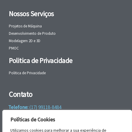
Nossos Serviços
Projetos de Máquina
Desenvolvimento de Produto
Modelagem 2D e 3D
PMOC
Politica de Privacidade
Politica de Privacidade
Contato
Telefone:
(17) 99118-8484
WhatsApp:
+55 (17) 99118-8484
Políticas de Cookies
email:
faleconosco@gbrengenharia.com
Utilizamos cookies para melhorar a sua experiência de