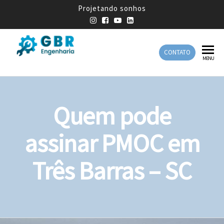
Projetando sonhos
CONTATO
GBR
Empresa
MENU
de
Engenharia
Engenharia
Mecânica
Quem pode
assinar PMOC em
Três Barras – SC