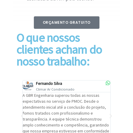
ORÇAMENTO GRATUITO
O que nossos
clientes acham do
nosso trabalho:
Fernando Silva
Car
Climar Ar Condicionado
Cli
lizar o
A GBR Engenharia superou todas as nossas
Recomendo
tremamente
expectativas no serviço de PMOC. Desde o
Engenhari
oi
atendimento inicial até a conclusão do projeto,
um alto ní
trabalho de
fomos tratados com profissionalismo e
qualidade 
viços da
transparência. A equipe técnica demonstrou
foi pontua
a um
amplo conhecimento e competência, garantindo
cuidado c
adrão.
que nossa empresa estivesse em conformidade
extremame