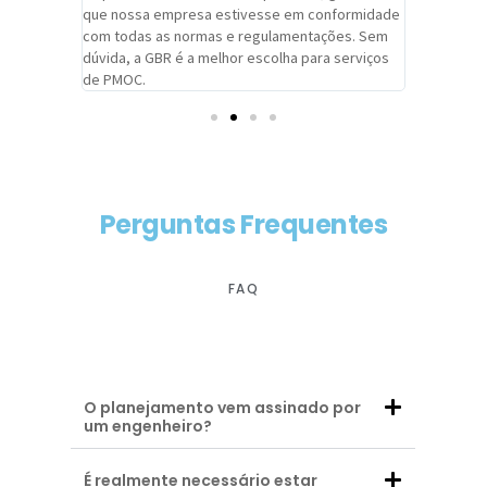
adrão.
que nossa empresa estivesse em conformidade
extremame
com todas as normas e regulamentações. Sem
alcançado
dúvida, a GBR é a melhor escolha para serviços
contar co
de PMOC.
futuras d
Perguntas Frequentes
FAQ
O planejamento vem assinado por
um engenheiro?
É realmente necessário estar