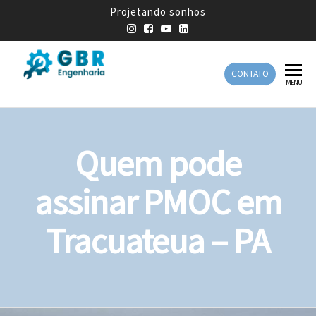
Projetando sonhos
CONTATO
GBR
Empresa
MENU
de
Engenharia
Engenharia
Mecânica
Quem pode
assinar PMOC em
Tracuateua – PA