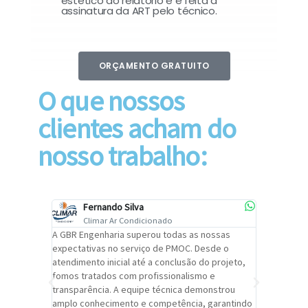
estético do relatório e é feita a
assinatura da ART pelo técnico.
ORÇAMENTO GRATUITO
O que nossos
clientes acham do
nosso trabalho:
Fernando Silva
Car
Climar Ar Condicionado
Cli
lizar o
A GBR Engenharia superou todas as nossas
Recomendo
tremamente
expectativas no serviço de PMOC. Desde o
Engenhari
oi
atendimento inicial até a conclusão do projeto,
um alto ní
trabalho de
fomos tratados com profissionalismo e
qualidade 
viços da
transparência. A equipe técnica demonstrou
foi pontua
a um
amplo conhecimento e competência, garantindo
cuidado c