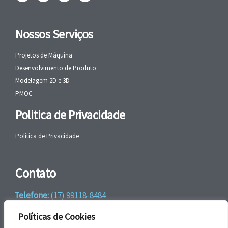
Nossos Serviços
Projetos de Máquina
Desenvolvimento de Produto
Modelagem 2D e 3D
PMOC
Politica de Privacidade
Politica de Privacidade
Contato
Telefone:
(17) 99118-8484
WhatsApp:
+55 (17) 99118-8484
Políticas de Cookies