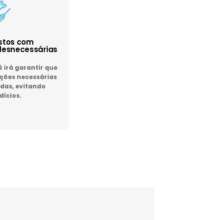
astos com
esnecessárias
irá garantir que
ões necessárias
das, evitando
dícios.