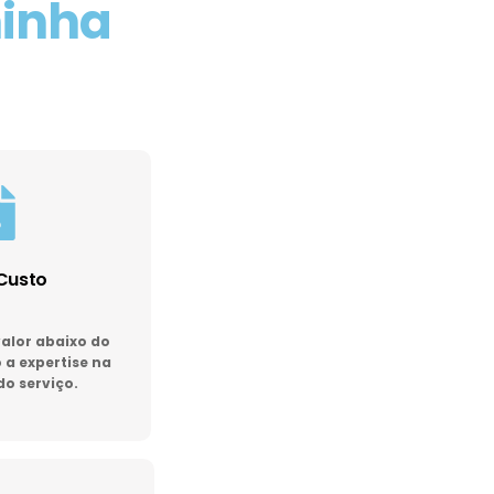
minha
Custo
lor abaixo do
a expertise na
do serviço.