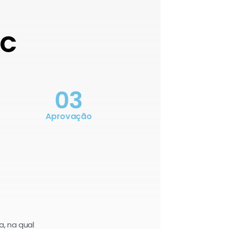
OC
03
Aprovação
a, na qual