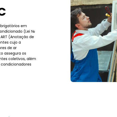
C
brigatórios em
condicionado (Lei №
a ART (Anotação de
ntes cujo a
res de ar
to assegura os
tes coletivos, além
 condicionadores