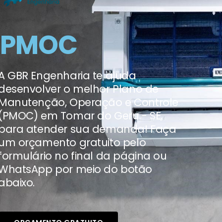
PMOC
A GBR Engenharia te ajuda
desenvolver o melhor Plano de
Manutenção, Operação e Controle
(PMOC) em Tomar do Geru - SE,
para atender sua demanda! Faça
um orçamento gratuito pelo
formulário no final da página ou
WhatsApp por meio do botão
abaixo.