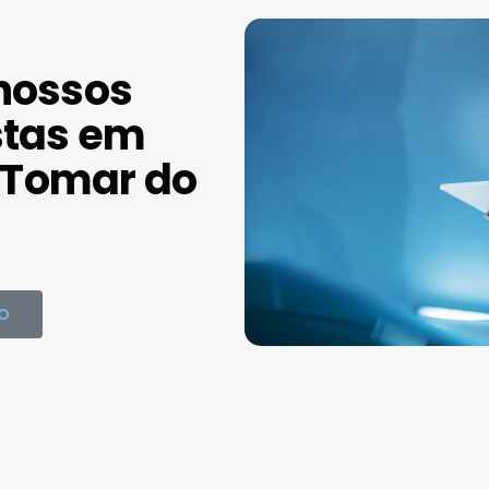
nossos
stas em
Tomar do
O