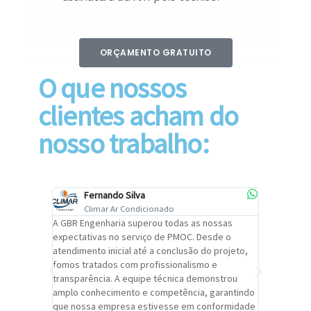
ORÇAMENTO GRATUITO
O que nossos
clientes acham do
nosso trabalho:
Fernando Silva
Car
Climar Ar Condicionado
Cli
lizar o
A GBR Engenharia superou todas as nossas
Recomendo
tremamente
expectativas no serviço de PMOC. Desde o
Engenhari
oi
atendimento inicial até a conclusão do projeto,
um alto ní
trabalho de
fomos tratados com profissionalismo e
qualidade 
viços da
transparência. A equipe técnica demonstrou
foi pontua
a um
amplo conhecimento e competência, garantindo
cuidado c
adrão.
que nossa empresa estivesse em conformidade
extremame