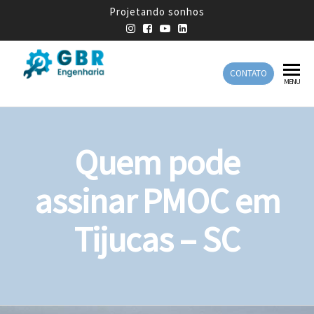
Projetando sonhos
CONTATO
GBR
Empresa
MENU
de
Engenharia
Engenharia
Mecânica
Quem pode
assinar PMOC em
Tijucas – SC