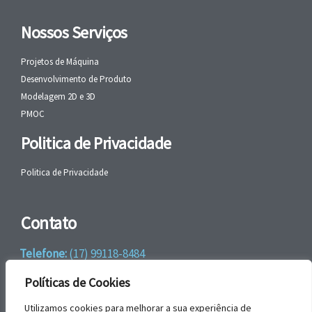
Nossos Serviços
Projetos de Máquina
Desenvolvimento de Produto
Modelagem 2D e 3D
PMOC
Politica de Privacidade
Politica de Privacidade
Contato
Telefone:
(17) 99118-8484
WhatsApp:
+55 (17) 99118-8484
Políticas de Cookies
email:
faleconosco@gbrengenharia.com
Utilizamos cookies para melhorar a sua experiência de