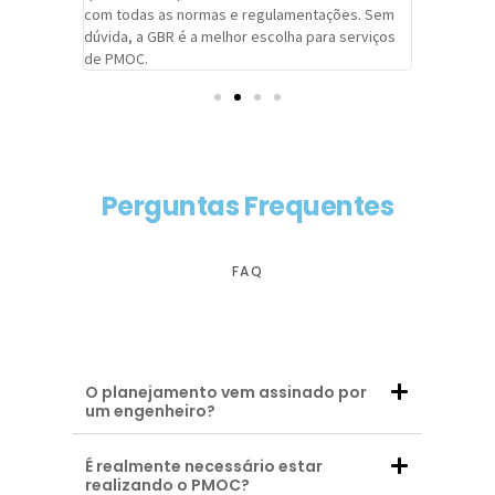
com todas as normas e regulamentações. Sem
alcançado
dúvida, a GBR é a melhor escolha para serviços
contar co
de PMOC.
futuras d
Perguntas Frequentes
FAQ
O planejamento vem assinado por
um engenheiro?
É realmente necessário estar
realizando o PMOC?