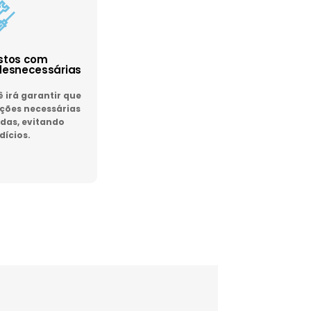
astos com
esnecessárias
irá garantir que
ões necessárias
das, evitando
dícios.