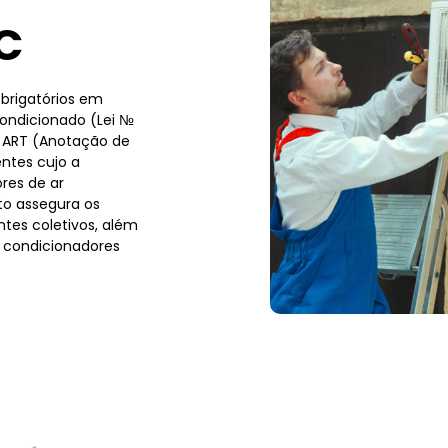
C
brigatórios em
condicionado (Lei №
a ART (Anotação de
ntes cujo a
res de ar
to assegura os
tes coletivos, além
 condicionadores