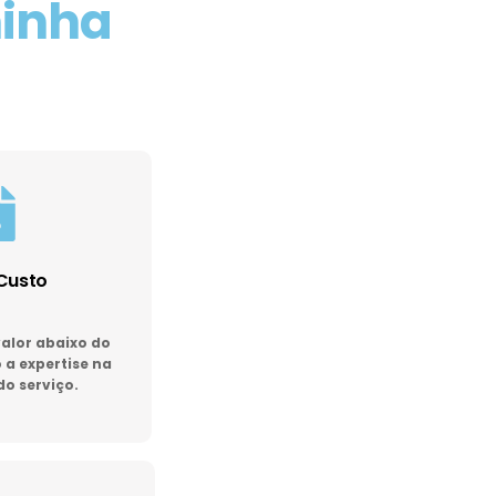
minha
Custo
lor abaixo do
a expertise na
do serviço.