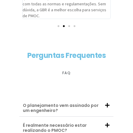
com todas as normas e regulamentações. Sem
alcançado
dúvida, a GBR é a melhor escolha para serviços
contar co
de PMOC.
futuras d
Perguntas Frequentes
FAQ
O planejamento vem assinado por
um engenheiro?
É realmente necessário estar
realizando o PMOC?