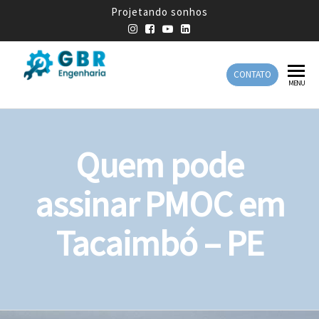
Projetando sonhos
CONTATO
GBR
Empresa
MENU
de
Engenharia
Engenharia
Mecânica
Quem pode
assinar PMOC em
Tacaimbó – PE