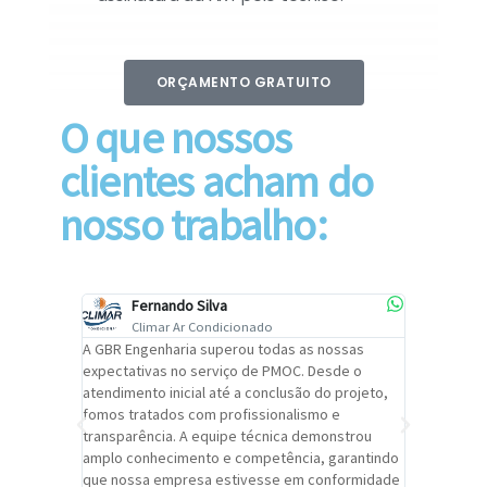
ORÇAMENTO GRATUITO
O que nossos
clientes acham do
nosso trabalho:
Fernando Silva
Car
Climar Ar Condicionado
Cli
lizar o
A GBR Engenharia superou todas as nossas
Recomendo
tremamente
expectativas no serviço de PMOC. Desde o
Engenhari
oi
atendimento inicial até a conclusão do projeto,
um alto ní
trabalho de
fomos tratados com profissionalismo e
qualidade 
viços da
transparência. A equipe técnica demonstrou
foi pontua
a um
amplo conhecimento e competência, garantindo
cuidado c
adrão.
que nossa empresa estivesse em conformidade
extremame