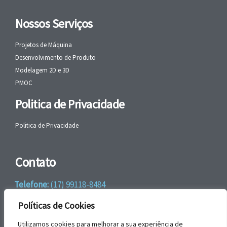
Nossos Serviços
Projetos de Máquina
Desenvolvimento de Produto
Modelagem 2D e 3D
PMOC
Politica de Privacidade
Politica de Privacidade
Contato
Telefone:
(17) 99118-8484
WhatsApp:
+55 (17) 99118-8484
Políticas de Cookies
email:
faleconosco@gbrengenharia.com
Utilizamos cookies para melhorar a sua experiência de