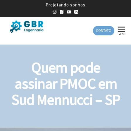
Projetando sonhos
CONTATO
GBR
Empresa
MENU
de
Engenharia
Engenharia
Mecânica
Quem pode
assinar PMOC em
Sud Mennucci – SP