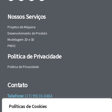
Nossos Serviços
Projetos de Máquina
Desenvolvimento de Produto
Modelagem 2D e 3D
PMOC
Politica de Privacidade
Politica de Privacidade
Contato
Telefone:
(17) 99118-8484
WhatsApp:
+55 (17) 99118-8484
Políticas de Cookies