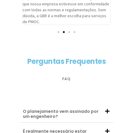
adrão.
que nossa empresa estivesse em conformidade
extremame
com todas as normas e regulamentações. Sem
alcançado
dúvida, a GBR é a melhor escolha para serviços
contar co
de PMOC.
futuras d
Perguntas Frequentes
FAQ
O planejamento vem assinado por
um engenheiro?
É realmente necessário estar