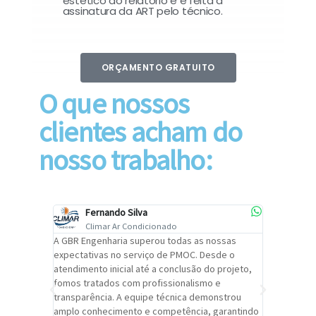
estético do relatório e é feita a
assinatura da ART pelo técnico.
ORÇAMENTO GRATUITO
O que nossos
clientes acham do
nosso trabalho:
Fernando Silva
Car
Climar Ar Condicionado
Cli
lizar o
A GBR Engenharia superou todas as nossas
Recomendo
tremamente
expectativas no serviço de PMOC. Desde o
Engenhari
oi
atendimento inicial até a conclusão do projeto,
um alto ní
trabalho de
fomos tratados com profissionalismo e
qualidade 
viços da
transparência. A equipe técnica demonstrou
foi pontua
a um
amplo conhecimento e competência, garantindo
cuidado c