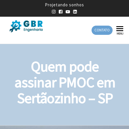
Projetando sonhos
CONTATO
GBR
Empresa
MENU
de
Engenharia
Engenharia
Mecânica
Quem pode
assinar PMOC em
Sertãozinho – SP