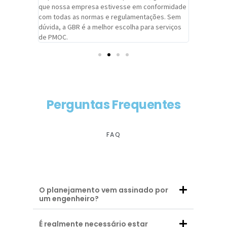
adrão.
que nossa empresa estivesse em conformidade
extremame
com todas as normas e regulamentações. Sem
alcançado
dúvida, a GBR é a melhor escolha para serviços
contar co
de PMOC.
futuras d
Perguntas Frequentes
FAQ
O planejamento vem assinado por
um engenheiro?
É realmente necessário estar