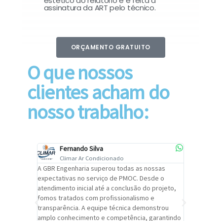
estético do relatório e é feita a
assinatura da ART pelo técnico.
ORÇAMENTO GRATUITO
O que nossos
clientes acham do
nosso trabalho:
Fernando Silva
Car
Climar Ar Condicionado
Cli
lizar o
A GBR Engenharia superou todas as nossas
Recomendo
tremamente
expectativas no serviço de PMOC. Desde o
Engenhari
oi
atendimento inicial até a conclusão do projeto,
um alto ní
trabalho de
fomos tratados com profissionalismo e
qualidade 
viços da
transparência. A equipe técnica demonstrou
foi pontua
a um
amplo conhecimento e competência, garantindo
cuidado c