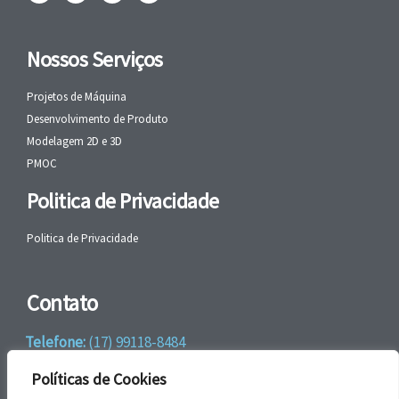
Nossos Serviços
Projetos de Máquina
Desenvolvimento de Produto
Modelagem 2D e 3D
PMOC
Politica de Privacidade
Politica de Privacidade
Contato
Telefone:
(17) 99118-8484
WhatsApp:
+55 (17) 99118-8484
Políticas de Cookies