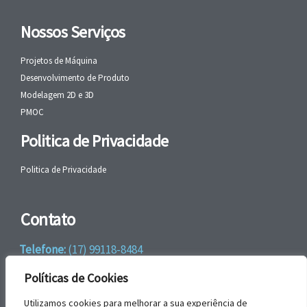
Nossos Serviços
Projetos de Máquina
Desenvolvimento de Produto
Modelagem 2D e 3D
PMOC
Politica de Privacidade
Politica de Privacidade
Contato
Telefone:
(17) 99118-8484
WhatsApp:
+55 (17) 99118-8484
Políticas de Cookies
email:
faleconosco@gbrengenharia.com
Utilizamos cookies para melhorar a sua experiência de