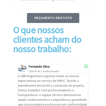
ORÇAMENTO GRATUITO
O que nossos
clientes acham do
nosso trabalho:
Fernando Silva
Car
Climar Ar Condicionado
Cli
lizar o
A GBR Engenharia superou todas as nossas
Recomendo
tremamente
expectativas no serviço de PMOC. Desde o
Engenhari
oi
atendimento inicial até a conclusão do projeto,
um alto ní
trabalho de
fomos tratados com profissionalismo e
qualidade 
viços da
transparência. A equipe técnica demonstrou
foi pontua
a um
amplo conhecimento e competência, garantindo
cuidado c
adrão.
que nossa empresa estivesse em conformidade
extremame