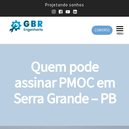
Projetando sonhos
CONTATO
GBR
Empresa
MENU
de
Engenharia
Engenharia
Mecânica
Quem pode
assinar PMOC em
Serra Grande – PB