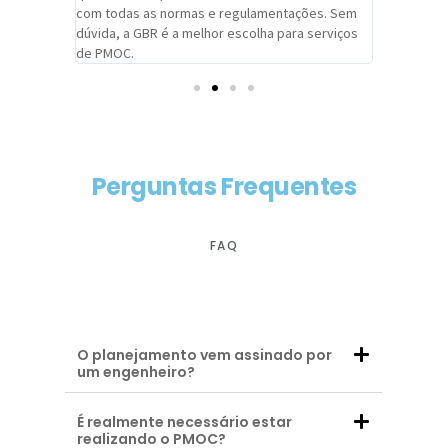
com todas as normas e regulamentações. Sem
alcançado
dúvida, a GBR é a melhor escolha para serviços
contar co
de PMOC.
futuras d
Perguntas Frequentes
FAQ
O planejamento vem assinado por
um engenheiro?
É realmente necessário estar
realizando o PMOC?