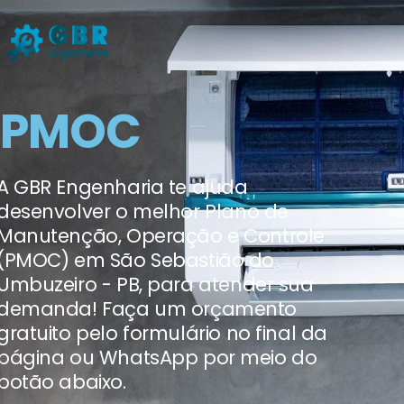
PMOC
A GBR Engenharia te ajuda
desenvolver o melhor Plano de
Manutenção, Operação e Controle
(PMOC) em São Sebastião do
Umbuzeiro - PB, para atender sua
demanda! Faça um orçamento
gratuito pelo formulário no final da
página ou WhatsApp por meio do
botão abaixo.