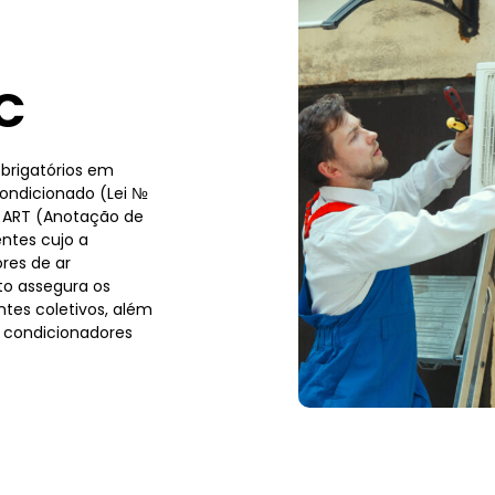
C
brigatórios em
condicionado (Lei №
a ART (Anotação de
ntes cujo a
res de ar
to assegura os
tes coletivos, além
 condicionadores