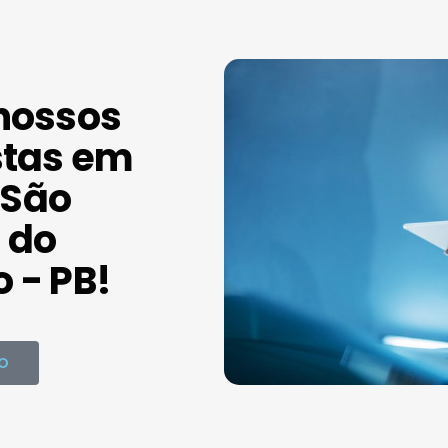
nossos
stas em
São
 do
 - PB!
O