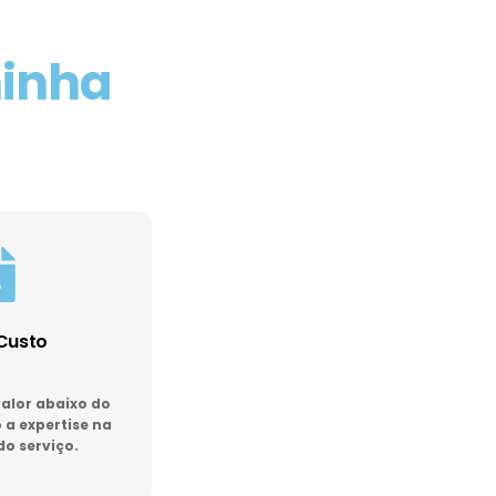
minha
Custo
lor abaixo do
a expertise na
do serviço.