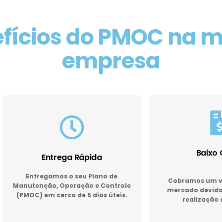
fícios do PMOC na 
empresa
Baixo 
Entrega Rápida
Entregamos o seu Plano de
Cobramos um va
Manutenção, Operação e Controle
mercado devido 
(PMOC) em cerca de 5 dias úteis.
realização 