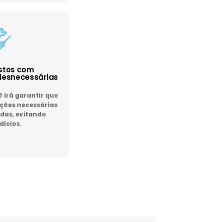
astos com
esnecessárias
irá garantir que
ões necessárias
das, evitando
dícios.