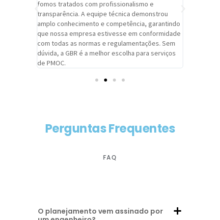
trabalho de
fomos tratados com profissionalismo e
qualidade 
viços da
transparência. A equipe técnica demonstrou
foi pontua
a um
amplo conhecimento e competência, garantindo
cuidado c
adrão.
que nossa empresa estivesse em conformidade
extremame
com todas as normas e regulamentações. Sem
alcançado
dúvida, a GBR é a melhor escolha para serviços
contar co
de PMOC.
futuras d
Perguntas Frequentes
FAQ
O planejamento vem assinado por
um engenheiro?