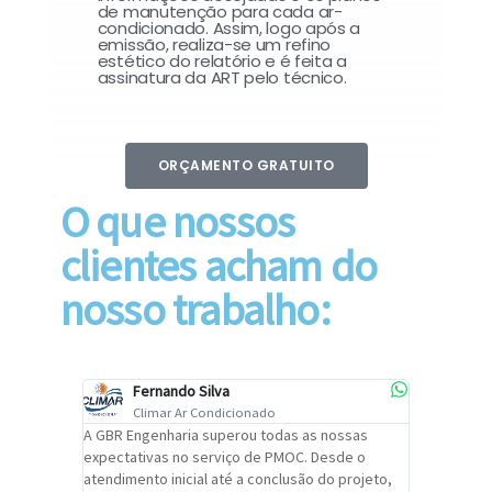
de manutenção para cada ar-
condicionado. Assim, logo após a
emissão, realiza-se um refino
estético do relatório e é feita a
assinatura da ART pelo técnico.
ORÇAMENTO GRATUITO
O que nossos
clientes acham do
nosso trabalho:
Fernando Silva
Car
Climar Ar Condicionado
Cli
lizar o
A GBR Engenharia superou todas as nossas
Recomendo
tremamente
expectativas no serviço de PMOC. Desde o
Engenhari
oi
atendimento inicial até a conclusão do projeto,
um alto ní