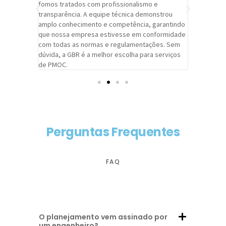
trabalho de
fomos tratados com profissionalismo e
qualidade 
viços da
transparência. A equipe técnica demonstrou
foi pontua
a um
amplo conhecimento e competência, garantindo
cuidado c
adrão.
que nossa empresa estivesse em conformidade
extremame
com todas as normas e regulamentações. Sem
alcançado
dúvida, a GBR é a melhor escolha para serviços
contar co
de PMOC.
futuras d
Perguntas Frequentes
FAQ
O planejamento vem assinado por
um engenheiro?