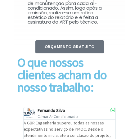
de manutenção para cada ar-
condicionado. Assim, logo após a
emissão, realiza-se um refino
estético do relatório e é feita a
assinatura da ART pelo técnico.
ORÇAMENTO GRATUITO
O que nossos
clientes acham do
nosso trabalho:
Fernando Silva
Car
Climar Ar Condicionado
Cli
lizar o
A GBR Engenharia superou todas as nossas
Recomendo
tremamente
expectativas no serviço de PMOC. Desde o
Engenhari
oi
atendimento inicial até a conclusão do projeto,
um alto ní