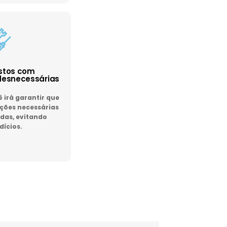
astos com
esnecessárias
irá garantir que
ões necessárias
das, evitando
dícios.