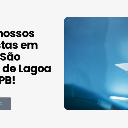
nossos
stas em
São
 de Lagoa
PB!
O