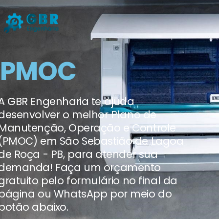
PMOC
A GBR Engenharia te ajuda
desenvolver o melhor Plano de
Manutenção, Operação e Controle
(PMOC) em São Sebastião de Lagoa
de Roça - PB, para atender sua
demanda! Faça um orçamento
gratuito pelo formulário no final da
página ou WhatsApp por meio do
botão abaixo.