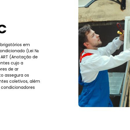
C
brigatórios em
condicionado (Lei №
a ART (Anotação de
ntes cujo a
res de ar
to assegura os
tes coletivos, além
 condicionadores