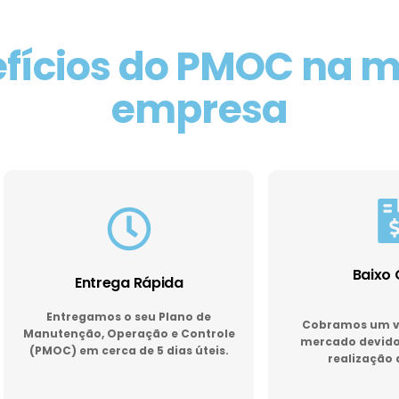
fícios do PMOC na 
empresa
Baixo 
Entrega Rápida
Entregamos o seu Plano de
Cobramos um va
Manutenção, Operação e Controle
mercado devido 
(PMOC) em cerca de 5 dias úteis.
realização 