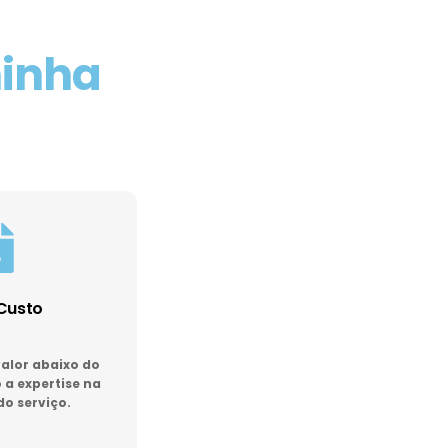
minha
Custo
lor abaixo do
a expertise na
do serviço.