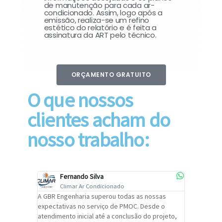
de manutenção para cada ar-
condicionado. Assim, logo após a
emissão, realiza-se um refino
estético do relatório e é feita a
assinatura da ART pelo técnico.
ORÇAMENTO GRATUITO
O que nossos
clientes acham do
nosso trabalho:
Fernando Silva
Car
Climar Ar Condicionado
Cli
lizar o
A GBR Engenharia superou todas as nossas
Recomendo
tremamente
expectativas no serviço de PMOC. Desde o
Engenhari
oi
atendimento inicial até a conclusão do projeto,
um alto ní