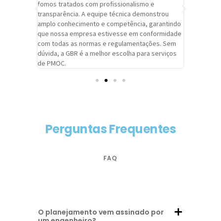
trabalho de
fomos tratados com profissionalismo e
qualidade 
viços da
transparência. A equipe técnica demonstrou
foi pontua
a um
amplo conhecimento e competência, garantindo
cuidado c
adrão.
que nossa empresa estivesse em conformidade
extremame
com todas as normas e regulamentações. Sem
alcançado
dúvida, a GBR é a melhor escolha para serviços
contar co
de PMOC.
futuras d
Perguntas Frequentes
FAQ
O planejamento vem assinado por
um engenheiro?