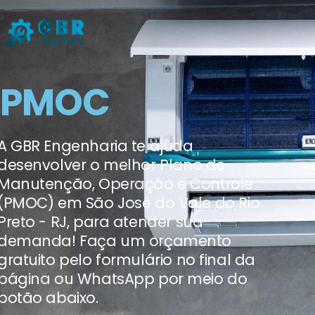
PMOC
A GBR Engenharia te ajuda
desenvolver o melhor Plano de
Manutenção, Operação e Controle
(PMOC) em São José do Vale do Rio
Preto - RJ, para atender sua
demanda! Faça um orçamento
gratuito pelo formulário no final da
página ou WhatsApp por meio do
botão abaixo.