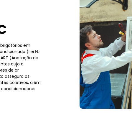
C
brigatórios em
condicionado (Lei №
a ART (Anotação de
ntes cujo a
res de ar
to assegura os
tes coletivos, além
 condicionadores