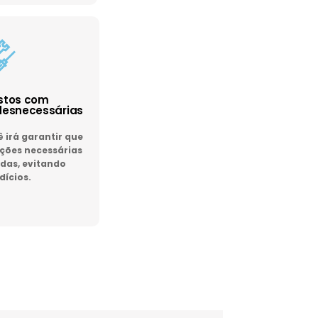
astos com
esnecessárias
irá garantir que
ões necessárias
das, evitando
dícios.