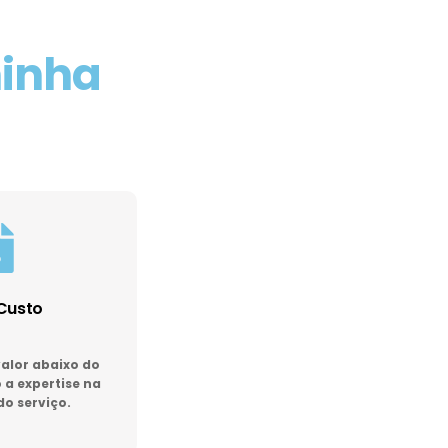
minha
Custo
lor abaixo do
a expertise na
do serviço.