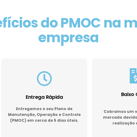
fícios do PMOC na 
empresa
Baixo 
Entrega Rápida
Entregamos o seu Plano de
Cobramos um va
Manutenção, Operação e Controle
mercado devido 
(PMOC) em cerca de 5 dias úteis.
realização 