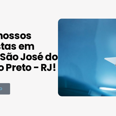
nossos
stas em
São José do
o Preto - RJ!
O