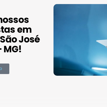
nossos
stas em
São José
- MG!
O