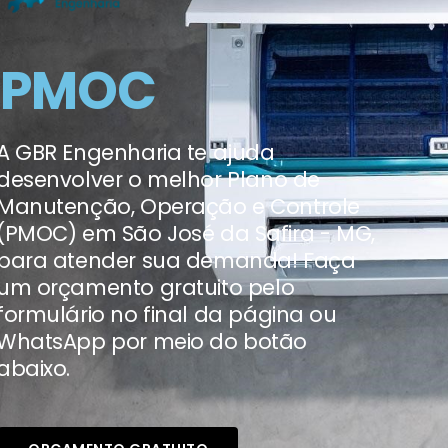
PMOC
A GBR Engenharia te ajuda
desenvolver o melhor Plano de
Manutenção, Operação e Controle
(PMOC) em São José da Safira - MG,
para atender sua demanda! Faça
um orçamento gratuito pelo
formulário no final da página ou
WhatsApp por meio do botão
abaixo.