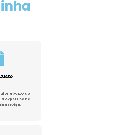
minha
Custo
lor abaixo do
a expertise na
do serviço.