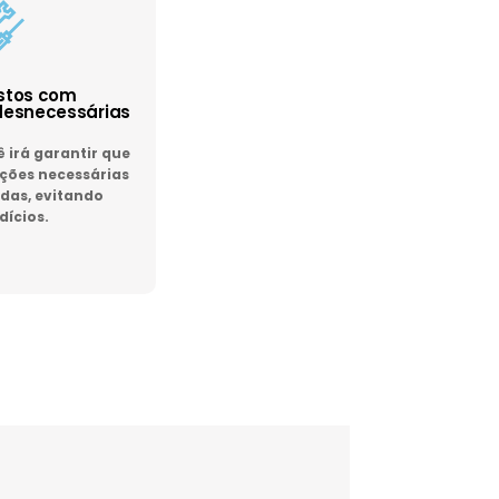
astos com
esnecessárias
irá garantir que
ões necessárias
das, evitando
dícios.