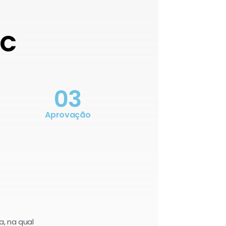
OC
03
Aprovação
a, na qual