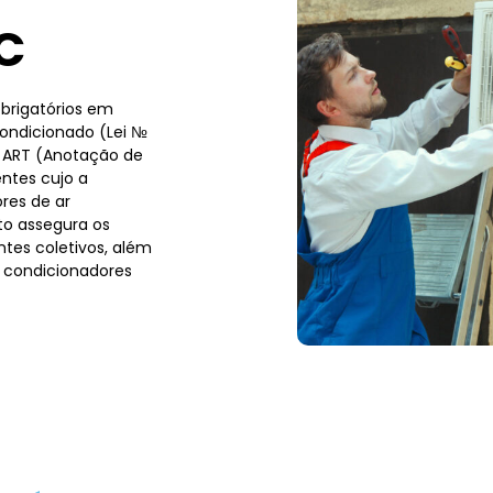
C
brigatórios em
condicionado (Lei №
a ART (Anotação de
ntes cujo a
res de ar
to assegura os
tes coletivos, além
 condicionadores