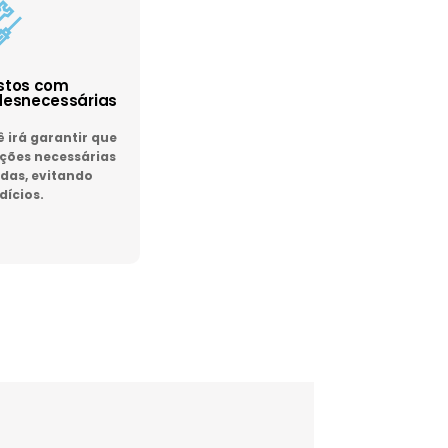
astos com
esnecessárias
irá garantir que
ões necessárias
das, evitando
dícios.