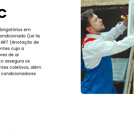
C
brigatórios em
condicionado (Lei №
a ART (Anotação de
ntes cujo a
res de ar
to assegura os
tes coletivos, além
 condicionadores