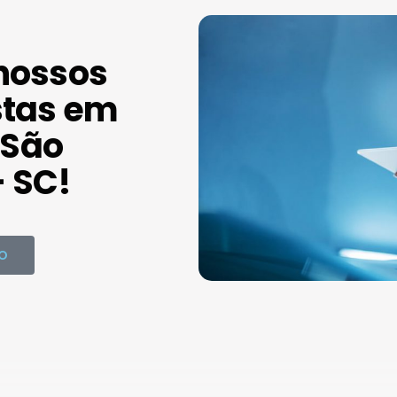
nossos
stas em
São
 SC!
O