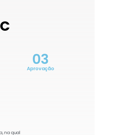
OC
03
Aprovação
a, na qual