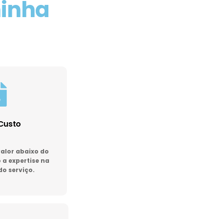
minha
Custo
lor abaixo do
a expertise na
do serviço.