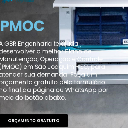
PMOC
A GBR Engenharia te ajuda
desenvolver o melhor Plano de
Manutenção, Operação e Controle
(PMOC) em São Joaquim - SC, para
atender sua demanda! Faça um
orçamento gratuito pelo formulário
no final da página ou WhatsApp por
meio do botão abaixo.
ORÇAMENTO GRATUITO